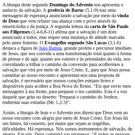
A liturgia deste segundo
Domingo do Advento
nos apresenta o
anúncio da salvação. A
profecia de Baruc
(5,1-9) traz uma
mensagem de esperança anunciando a salvação por meio da
vinda
de Deus
que vem refazer sua aliança com o povo através da
misericórdia e da justiça. A segunda leitura da
carta de São Paulo
aos Filipenses
(1,4-6,8-11) afirma que a salvação é um dom
anunciado a todos, mas requer uma mudança de atitude marcada
pelo amor fraterno. O
Evangelho segundo São Lucas
(3,1-6)
destaca a figura de
João Batista
, grande profeta e precursor imediato
de Jesus, que nos convida a uma transformação total quanto à forma
de pensar e de agir, quanto aos valores e às prioridades da vida, nos
convidando a trilhar o caminho da conversão para acolhermos a
salvação que virá por meio de Jesus Cristo. E, para que Jesus possa
caminhar ao nosso encontro e apresentar-nos uma proposta de
salvação, é necessário que nossos corações estejam livres e
disponíveis para acolher a Boa Nova do Reino. “Eis que envio meu
mensageiro à tua frente, para preparar o teu caminho. Esta é a voz
daquele que grita no deserto: ‘Preparai o caminho do Senhor,
endireitai suas estradas (Mc 1,2-3)”.
Assim, a liturgia de hoje e o Advento nos dizem que Deus vem ao
nosso encontro com alegria por meio de Jesus Cristo. Em Jesus há
um futuro, há conserto, por maior que sejam as tragédias,
dificuldades. Há esperança. Nós somos instrumentos de salvação, de
alegria. Em nós, Deus cumprirá sua promessa:
“E todas as pessoas