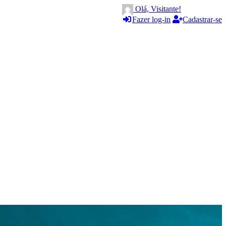
Olá, Visitante!
Fazer log-in
Cadastrar-se