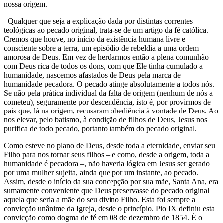
nossa origem.
Qualquer que seja a explicação dada por distintas correntes
teológicas ao pecado original, trata-se de um artigo da fé católica.
Cremos que houve, no início da existência humana livre e
consciente sobre a terra, um episódio de rebeldia a uma ordem
amorosa de Deus. Em vez de herdarmos então a plena comunhão
com Deus rica de todos os dons, com que Ele tinha cumulado a
humanidade, nascemos afastados de Deus pela marca de
humanidade pecadora. O pecado atinge absolutamente a todos nós.
Se não pela prática individual da falta de origem (nenhum de nós a
cometeu), seguramente por descendência, isto é, por provirmos de
pais que, lá na origem, recusaram obediência à vontade de Deus. Ao
nos elevar, pelo batismo, à condição de filhos de Deus, Jesus nos
purifica de todo pecado, portanto também do pecado original.
Como esteve no plano de Deus, desde toda a eternidade, enviar seu
Filho para nos tornar seus filhos – e como, desde a origem, toda a
humanidade é pecadora –, não haveria lógica em Jesus ser gerado
por uma mulher sujeita, ainda que por um instante, ao pecado.
Assim, desde o início da sua concepção por sua mãe, Santa Ana, era
sumamente conveniente que Deus preservasse do pecado original
aquela que seria a mãe do seu divino Filho. Esta foi sempre a
convicção unânime da Igreja, desde o princípio. Pio IX definiu esta
convicção como dogma de fé em 08 de dezembro de 1854. É o