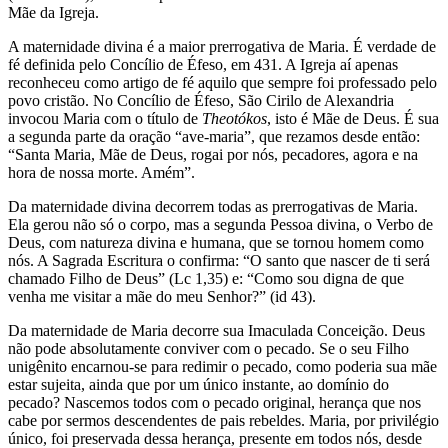
Mãe da Igreja.
A maternidade divina é a maior prerrogativa de Maria. É verdade de
fé definida pelo Concílio de Éfeso, em 431. A Igreja aí apenas
reconheceu como artigo de fé aquilo que sempre foi professado pelo
povo cristão. No Concílio de Éfeso, São Cirilo de Alexandria
invocou Maria com o título de
Theotókos
, isto é Mãe de Deus. É sua
a segunda parte da oração “ave-maria”, que rezamos desde então:
“Santa Maria, Mãe de Deus, rogai por nós, pecadores, agora e na
hora de nossa morte. Amém”.
Da maternidade divina decorrem todas as prerrogativas de Maria.
Ela gerou não só o corpo, mas a segunda Pessoa divina, o Verbo de
Deus, com natureza divina e humana, que se tornou homem como
nós. A Sagrada Escritura o confirma: “O santo que nascer de ti será
chamado Filho de Deus” (Lc 1,35) e: “Como sou digna de que
venha me visitar a mãe do meu Senhor?” (id 43).
Da maternidade de Maria decorre sua Imaculada Conceição. Deus
não pode absolutamente conviver com o pecado. Se o seu Filho
unigênito encarnou-se para redimir o pecado, como poderia sua mãe
estar sujeita, ainda que por um único instante, ao domínio do
pecado? Nascemos todos com o pecado original, herança que nos
cabe por sermos descendentes de pais rebeldes. Maria, por privilégio
único, foi preservada dessa herança, presente em todos nós, desde