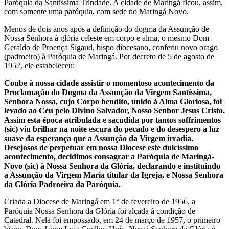
Paróquia da Santíssima Trindade. A cidade de Maringá ficou, assim,
com somente uma paróquia, com sede no Maringá Novo.
Menos de dois anos após a definição do dogma da Assunção de
Nossa Senhora à glória celeste em corpo e alma, o mesmo Dom
Geraldo de Proença Sigaud, bispo diocesano, conferiu novo orago
(padroeiro) à Paróquia de Maringá. Por decreto de 5 de agosto de
1952, ele estabeleceu:
Coube à nossa cidade assistir o momentoso acontecimento da
Proclamação do Dogma da Assunção da Virgem Santíssima,
Senhora Nossa, cujo Corpo bendito, unido à Alma Gloriosa, foi
levado ao Céu pelo Divino Salvador, Nosso Senhor Jesus Cristo.
Assim esta época atribulada e sacudida por tantos soffrimentos
(sic) viu brilhar na noite escura do pecado e do desespero a luz
suave da esperança que a Assunção da Virgem irradia.
Desejosos de perpetuar em nossa Diocese este dulcíssimo
acontecimento, decidimos consagrar a Paróquia de Maringá-
Novo (sic) à Nossa Senhora da Glória, declarando e instituindo
a Assunção da Virgem Maria titular da Igreja, e Nossa Senhora
da Glória Padroeira da Paróquia.
Criada a Diocese de Maringá em 1° de fevereiro de 1956, a
Paróquia Nossa Senhora da Glória foi alçada à condição de
Catedral. Nela foi empossado, em 24 de março de 1957, o primeiro