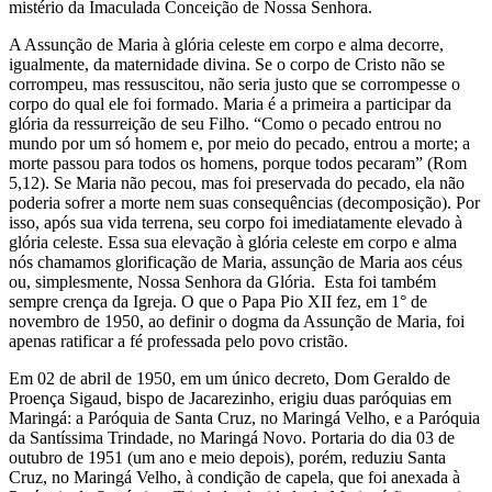
mistério da Imaculada Conceição de Nossa Senhora.
A Assunção de Maria à glória celeste em corpo e alma decorre,
igualmente, da maternidade divina. Se o corpo de Cristo não se
corrompeu, mas ressuscitou, não seria justo que se corrompesse o
corpo do qual ele foi formado. Maria é a primeira a participar da
glória da ressurreição de seu Filho. “Como o pecado entrou no
mundo por um só homem e, por meio do pecado, entrou a morte; a
morte passou para todos os homens, porque todos pecaram” (Rom
5,12). Se Maria não pecou, mas foi preservada do pecado, ela não
poderia sofrer a morte nem suas consequências (decomposição). Por
isso, após sua vida terrena, seu corpo foi imediatamente elevado à
glória celeste. Essa sua elevação à glória celeste em corpo e alma
nós chamamos glorificação de Maria, assunção de Maria aos céus
ou, simplesmente, Nossa Senhora da Glória. Esta foi também
sempre crença da Igreja. O que o Papa Pio XII fez, em 1° de
novembro de 1950, ao definir o dogma da Assunção de Maria, foi
apenas ratificar a fé professada pelo povo cristão.
Em 02 de abril de 1950, em um único decreto, Dom Geraldo de
Proença Sigaud, bispo de Jacarezinho, erigiu duas paróquias em
Maringá: a Paróquia de Santa Cruz, no Maringá Velho, e a Paróquia
da Santíssima Trindade, no Maringá Novo. Portaria do dia 03 de
outubro de 1951 (um ano e meio depois), porém, reduziu Santa
Cruz, no Maringá Velho, à condição de capela, que foi anexada à