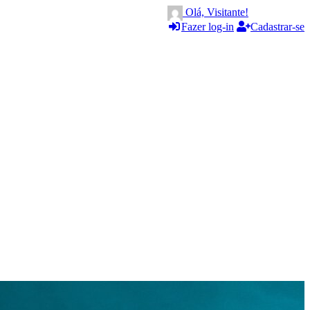
Olá, Visitante!
Fazer log-in
Cadastrar-se