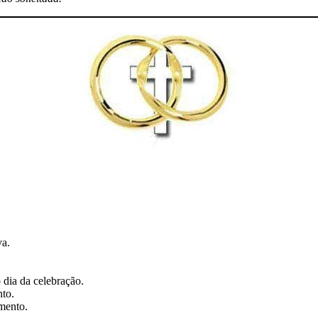
va.
dia da celebração.
nto.
mento.