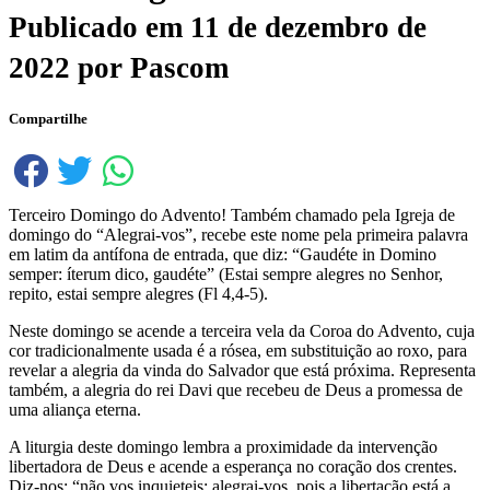
Publicado em
11 de dezembro de
2022
por
Pascom
Compartilhe
Terceiro Domingo do Advento! Também chamado pela Igreja de
domingo do “Alegrai-vos”, recebe este nome pela primeira palavra
em latim da antífona de entrada, que diz: “Gaudéte in Domino
semper: íterum dico, gaudéte” (Estai sempre alegres no Senhor,
repito, estai sempre alegres (Fl 4,4-5).
Neste domingo se acende a terceira vela da Coroa do Advento, cuja
cor tradicionalmente usada é a rósea, em substituição ao roxo, para
revelar a alegria da vinda do Salvador que está próxima. Representa
também, a alegria do rei Davi que recebeu de Deus a promessa de
uma aliança eterna.
A liturgia deste domingo lembra a proximidade da intervenção
libertadora de Deus e acende a esperança no coração dos crentes.
Diz-nos: “não vos inquieteis; alegrai-vos, pois a libertação está a