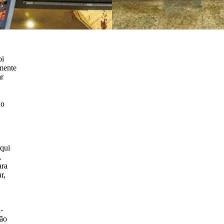
oi
emente
ar
do
Aqui
,
ara
r,
-
ção