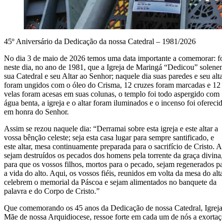
45º Aniversário da Dedicação da nossa Catedral – 1981/2026
No dia 3 de maio de 2026 temos uma data importante a comemorar: f
neste dia, no ano de 1981, que a Igreja de Maringá “Dedicou” solen
sua Catedral e seu Altar ao Senhor; naquele dia suas paredes e seu alt
foram ungidos com o óleo do Crisma, 12 cruzes foram marcadas e 12
velas foram acesas em suas colunas, o templo foi todo aspergido com
água benta, a igreja e o altar foram iluminados e o incenso foi ofereci
em honra do Senhor.
Assim se rezou naquele dia: “Derramai sobre esta igreja e este altar a
vossa bênção celeste; seja esta casa lugar para sempre santificado, e
este altar, mesa continuamente preparada para o sacrifício de Cristo. 
sejam destruídos os pecados dos homens pela torrente da graça divina
para que os vossos filhos, mortos para o pecado, sejam regenerados p
a vida do alto. Aqui, os vossos fiéis, reunidos em volta da mesa do alta
celebrem o memorial da Páscoa e sejam alimentados no banquete da
palavra e do Corpo de Cristo.”
Que comemorando os 45 anos da Dedicação de nossa Catedral, Igreja
Mãe de nossa Arquidiocese, ressoe forte em cada um de nós a exorta