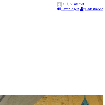
Olá, Visitante!
Fazer log-in
Cadastrar-se