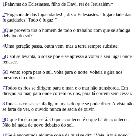
1
Palavras do Eclesiastes, filho de Davi, rei de Jerusalém.*
2
“Fugacidade das fugacidades!”, diz o Eclesiastes. “fugacidade das
fugacidades! Tudo é fugaz!”
3
Que proveito tira o homem de todo o trabalho com que se afadiga
debaixo do sol?
4
Uma geração passa, outra vem, mas a terra sempre subsiste.
5
O sol se levanta, o sol se põe e se apressa a voltar a seu lugar onde
renasce.
6
O vento sopra para o sul, volta para o norte, volteia e gira nos
mesmos circuitos.
7
Todos os rios se dirigem para o mar, e o mar não transborda. Em
direção ao mar, para onde correm os rios, para lá correm sem cessar.
8
Todas as coisas se afadigam, mais do que se pode dizer. A vista não
se farta de ver, o ouvido nunca se sacia de ouvir.
9
O que foi é o que será. O que aconteceu é o que há de acontecer.
Não há nada de novo debaixo do sol.
10
Se é encontrada alguma coisa da qual se diz: “Veja, isto é novo”,