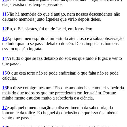
ela já existia nos tempos passados.
11
Não há memória do que é antigo, nem nossos descendentes não
deixarão memória junto àqueles que virão depois deles.
12
Eu, o Eclesiastes, fui rei de Israel, em Jerusalém.
13
Apliquei meu espírito a um estudo atencioso e à sábia observação
de tudo quanto se passa debaixo do céu. Deus impôs aos homens
essa ocupação ingrata.
14
Vi tudo o que se faz debaixo do sol: eis que tudo é fugaz e vento
que passa.
15
O que está torto não se pode endirei­tar, o que falta não se pode
calcular.
16
Eu disse comigo mesmo: “Eis que amontoei e acumulei sabedoria
mais do que todos os que me precederam em Jerusalém. Porque
minha mente estudou muito a sabedoria e a ciência,
17
e apliquei o meu coração ao discernimento da sabedoria, da
loucura e da tolice. E cheguei à conclusão de que isso é também
vento que passa.