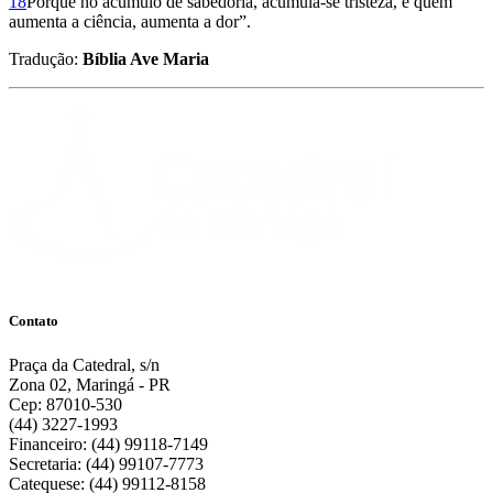
18
Porque no acúmulo de sabedoria, acumula-se tristeza, e quem
aumenta a ciência, aumenta a dor”.
Tradução:
Bíblia Ave Maria
Contato
Praça da Catedral, s/n
Zona 02, Maringá - PR
Cep: 87010-530
(44) 3227-1993
Financeiro: (44) 99118-7149
Secretaria: (44) 99107-7773
Catequese: (44) 99112-8158