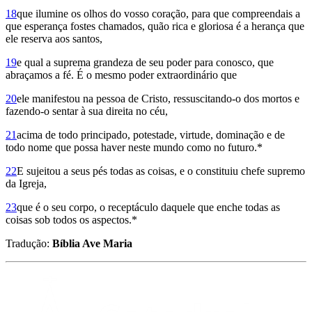
18
que ilumine os olhos do vosso coração, para que compreendais a
que esperança fostes chamados, quão rica e gloriosa é a herança que
ele reserva aos santos,
19
e qual a suprema grandeza de seu poder para conosco, que
abraçamos a fé. É o mesmo poder extraordinário que
20
ele manifestou na pessoa de Cristo, ressuscitando-o dos mortos e
fazendo-o sentar à sua direita no céu,
21
acima de todo principado, potestade, virtude, dominação e de
todo nome que possa haver neste mundo como no futuro.*
22
E sujeitou a seus pés todas as coisas, e o constituiu chefe supremo
da Igreja,
23
que é o seu corpo, o receptáculo daquele que enche todas as
coisas sob todos os aspectos.*
Tradução:
Bíblia Ave Maria