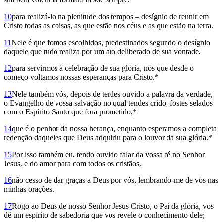
10
para realizá-lo na plenitude dos tempos – desígnio de reunir em
Cristo todas as coisas, as que estão nos céus e as que estão na terra.
11
Nele é que fomos escolhidos, predestinados segundo o desígnio
daquele que tudo realiza por um ato deliberado de sua vontade,
12
para servirmos à celebração de sua glória, nós que desde o
começo voltamos nossas esperanças para Cristo.*
13
Nele também vós, depois de terdes ouvido a palavra da verdade,
o Evangelho de vossa salvação no qual tendes crido, fostes selados
com o Espírito Santo que fora prometido,*
14
que é o penhor da nossa herança, enquanto esperamos a completa
redenção daqueles que Deus adquiriu para o louvor da sua glória.*
15
Por isso também eu, tendo ouvido falar da vossa fé no Senhor
Jesus, e do amor para com todos os cristãos,
16
não cesso de dar graças a Deus por vós, lembrando-me de vós nas
minhas orações.
17
Rogo ao Deus de nosso Senhor Jesus Cristo, o Pai da glória, vos
dê um espírito de sabedoria que vos revele o conhe­cimento dele;