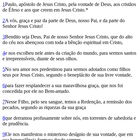
1
Paulo, apóstolo de Jesus Cristo, pela vontade de Deus, aos cristãos
de Éfeso e aos que creem em Jesus Cristo.*
2
A vós, graça e paz da parte de Deus, nosso Pai, e da parte do
Senhor Jesus Cristo!
3
Bendito seja Deus, Pai de nosso Senhor Jesus Cristo, que do alto
do céu nos abençoou com toda a bênção espiritual em Cristo,
4
e nos escolheu nele antes da criação do mundo, para sermos santos
e irrepreensíveis, diante de seus olhos.
5
No seu amor nos predestinou para sermos adotados como filhos
seus por Jesus Cristo, segundo o beneplácito de sua livre vontade,
6
para fazer resplandecer a sua maravilhosa graça, que nos foi
concedida por ele no Bem-amado.
7
Nesse Filho, pelo seu sangue, temos a Redenção, a remissão dos
pecados, segundo as riquezas da sua graça
8
que derramou profusamente sobre nós, em torrentes de sabedoria e
de prudência.
9
Ele nos manifestou o misterioso desígnio de sua vontade, que em
sua benevolência formara desde sempre,