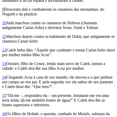
habitantes a fio da espada e incendiaram a cidade.
9
Desceram dali e combateram os cana­neus das montanhas, do
Negueb e da planície.
10
Judá marchou contra os cananeus de Hebron (chamada
antigamente Cariat-Arbe) e derrotou Sesai, Ai­mã e Tolmai.
11
Marchou depois contra os habitantes de Dabir, que antigamente se
chamava Cariat-Sefer.
12
Caleb tinha dito: “Àquele que combater e tomar Cariat-Sefer darei
por mulher minha filha Acsa”.
13
Otoniel, filho de Cenez, irmão mais novo de Caleb, tomou a
cidade; e Caleb deu-lhe sua filha Acsa por mulher.
14
Chegando Acsa à casa de seu marido, ele moveu-a a que pedisse
um campo ao seu pai. E pela segunda vez ela saltou de seu jumento
e Caleb disse-lhe: “Que tens?”.
15
“Dá-me –, respondeu ela – um presente. Instalaste-me em uma
terra árida; dá-me também fontes de água!” E Caleb deu-lhe as
fontes superiores e inferiores.
16
Os filhos de Hobab, o quenita, cunhado de Moisés, subiram da