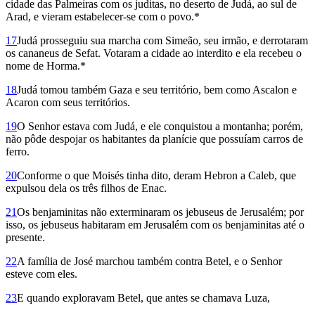
cidade das Palmeiras com os juditas, no deserto de Judá, ao sul de
Arad, e vieram estabelecer-se com o povo.*
17
Judá prosseguiu sua marcha com Simeão, seu irmão, e derrotaram
os cananeus de Sefat. Votaram a cidade ao interdito e ela recebeu o
nome de Horma.*
18
Judá tomou também Gaza e seu território, bem como Ascalon e
Acaron com seus territórios.
19
O Senhor estava com Judá, e ele conquistou a montanha; porém,
não pôde despojar os habitantes da planície que possuíam carros de
ferro.
20
Conforme o que Moisés tinha dito, deram Hebron a Caleb, que
expulsou dela os três filhos de Enac.
21
Os benjaminitas não exterminaram os jebuseus de Jerusalém; por
isso, os jebuseus habitaram em Jerusalém com os benjaminitas até o
presente.
22
A família de José marchou também contra Betel, e o Senhor
esteve com eles.
23
E quando exploravam Betel, que antes se chamava Luza,