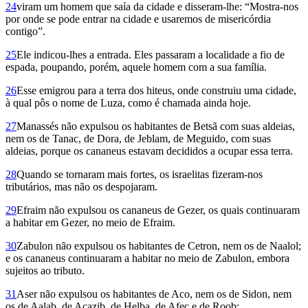
24
viram um homem que saía da cidade e disseram-lhe: “Mostra-nos
por onde se pode entrar na cidade e usaremos de misericórdia
contigo”.
25
Ele indicou-lhes a entrada. Eles passaram a localidade a fio de
espada, poupando, porém, aquele homem com a sua família.
26
Esse emigrou para a terra dos hiteus, onde construiu uma cidade,
à qual pôs o nome de Luza, como é chamada ainda hoje.
27
Manassés não expulsou os habitantes de Betsã com suas aldeias,
nem os de Tanac, de Dora, de Jeblam, de Meguido, com suas
aldeias, porque os cananeus estavam decididos a ocupar essa terra.
28
Quando se tornaram mais fortes, os israelitas fizeram-nos
tributários, mas não os despojaram.
29
Efraim não expulsou os cananeus de Gezer, os quais continuaram
a habitar em Gezer, no meio de Efraim.
30
Zabulon não expulsou os habitantes de Cetron, nem os de Naalol;
e os cananeus continua­ram a habitar no meio de Zabulon, embora
sujeitos ao tributo.
31
Aser não expulsou os habitantes de Aco, nem os de Sidon, nem
os de Aalab, de Acazib, de Helba, de Afec e de Roob;