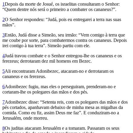
1
Depois da morte de Josué, os israe­­litas consultaram o Senhor:
“Quem dentre nós será o primeiro a combater os cana­neus?”.
2
O Senhor respondeu: “Judá, pois eu entregarei a terra nas suas
mãos”.
3
Então, Judá disse a Simeão, seu irmão: “Vem comigo à terra que
me coube por sorte, para combatermos contra os cana­neus. Depois
irei contigo à tua terra”. Simeão partiu com ele.
4
Judá travou combate e o Senhor entregou-lhe os cananeus e os
ferezeus; derrotaram dez mil homens em Bezec.
5
Ali encontraram Adonibezec, atacaram-no e derrotaram os
cananeus e os ferezeus.
6
Adonibezec fugiu, mas eles o perseguiram, prenderam-no e
cortaram-lhe os polegares das mãos e dos pés.
7
Adonibezec disse: “Setenta reis, com os polegares das mãos e dos
pés cortados, apanhavam debaixo de minha mesa as migalhas da
comida. Como eu fiz, assim Deus me faz”. E conduziram-no a
Jerusalém, onde morreu.
8
Os juditas atacaram Jerusalém e a tomaram. Passaram os seus