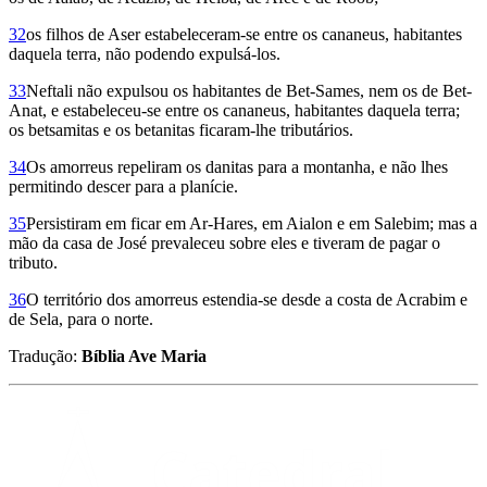
32
os filhos de Aser estabeleceram-se entre os cananeus, habitantes
daquela terra, não podendo expulsá-los.
33
Neftali não expulsou os habitantes de Bet-Sames, nem os de Bet-
Anat, e estabeleceu-se entre os cananeus, habitantes daquela terra;
os betsamitas e os betanitas ficaram-lhe tributários.
34
Os amorreus repeliram os danitas para a montanha, e não lhes
permitindo descer para a planície.
35
Persistiram em ficar em Ar-Hares, em Aialon e em Sale­bim; mas a
mão da casa de José prevaleceu sobre eles e tiveram de pagar o
tributo.
36
O território dos amorreus estendia-se desde a costa de Acrabim e
de Sela, para o norte.
Tradução:
Bíblia Ave Maria