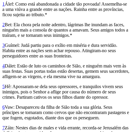
1
Álef: Como está abandonada a cidade tão povoada! Assemelha-se
a uma viúva a grande entre as nações. Rainha entre as províncias,
ficou sujeita ao tributo.*
2
Bet: Ela chora pela noite adentro, lágrimas lhe inundam as faces,
ninguém mais a consola de quantos a amavam. Seus amigos todos a
traíram, e se tornaram seus inimigos.*
3
Guímel: Judá partiu para o exílio em miséria e dura servidão.
Habita entre as nações sem achar repouso. Atingiram-no seus
perseguidores entre as suas fronteiras.
4
Dálet: Estão de luto os caminhos de Sião, e ninguém mais vem às
suas festas. Suas portas todas estão desertas, gemem seus sacerdotes,
afligem-se as virgens, e ela mesma vive na amargura.
5
Hê: Apossaram-se dela seus opressores, e tranquilos vivem seus
inimigos, pois o Senhor a aflige por causa do número de seus
crimes. Partiram cativos os seus filhos diante do opressor.
6
Vaw: Desapareceu da filha de Sião toda a sua glória. Seus
príncipes se tornaram como cervos que não encontraram pastagens e
que fogem, esgotados, diante dos que os perseguem.
7
Záin: Nestes dias de males e vida errante, recorda-se Jerusalém das