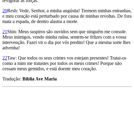
revigorar as forças.
20
Resh: Vede, Senhor, a minha angústia! Tremem minhas entranhas,
e meu coração está perturbado por causa de minhas revoltas. De fora
mata a espada, de dentro alastra a morte.
21
Shin: Meus suspiros são ouvidos sem que ninguém me console.
Meus inimigos, vendo minha ruína, sentem-se felizes com a vossa
intervenção. Fazei vir o dia por vós predito! Que a mesma sorte lhes
advenha!
22
Taw: Que todos os seus crimes vos estejam presentes! Tratai-os
como a mim me tratastes por todos os meus crimes! Porque não
cessam meus gemidos, e está doente meu coração.
Tradução:
Bíblia Ave Maria