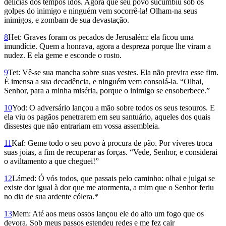
delícias dos tempos idos. Agora que seu povo sucumbiu sob os
golpes do inimigo e ninguém vem socorrê-la! Olham-na seus
inimigos, e zombam de sua devastação.
8
Het: Graves foram os pecados de Jerusalém: ela ficou uma
imundície. Quem a honrava, agora a despreza porque lhe viram a
nudez. E ela geme e esconde o rosto.
9
Tet: Vê-se sua mancha sobre suas vestes. Ela não previra esse fim.
É imensa a sua decadência, e ninguém vem consolá-la. “Olhai,
Senhor, para a minha miséria, porque o inimigo se ensoberbece.”
10
Yod: O adversário lançou a mão sobre todos os seus tesouros. E
ela viu os pagãos penetrarem em seu santuário, aqueles dos quais
dissestes que não entrariam em vossa assembleia.
11
Kaf: Geme todo o seu povo à procura de pão. Por víveres troca
suas joias, a fim de recuperar as forças. “Vede, Senhor, e considerai
o aviltamento a que cheguei!”
12
Lámed: Ó vós todos, que passais pelo caminho: olhai e julgai se
existe dor igual à dor que me atormenta, a mim que o Senhor feriu
no dia de sua ardente cólera.*
13
Mem: Até aos meus ossos lançou ele do alto um fogo que os
devora. Sob meus passos estendeu redes e me fez cair