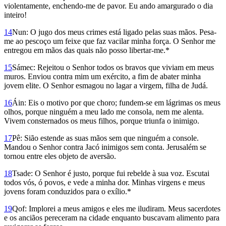
violentamente, enchendo-me de pavor. Eu ando amargurado o dia
inteiro!
14
Nun: O jugo dos meus crimes está ligado pelas suas mãos. Pesa-
me ao pescoço um feixe que faz vacilar minha força. O Senhor me
entregou em mãos das quais não posso libertar-me.*
15
Sámec: Rejeitou o Senhor todos os bravos que viviam em meus
muros. Enviou contra mim um exército, a fim de abater minha
jovem elite. O Senhor esmagou no lagar a virgem, filha de Judá.
16
Áin: Eis o motivo por que choro; fundem-se em lágrimas os meus
olhos, porque ninguém a meu lado me consola, nem me alenta.
Vivem consternados os meus filhos, porque triunfa o inimigo.
17
Pê: Sião estende as suas mãos sem que ninguém a console.
Mandou o Senhor contra Jacó inimigos sem conta. Jerusalém se
tornou entre eles objeto de aversão.
18
Tsade: O Senhor é justo, porque fui rebelde à sua voz. Escutai
todos vós, ó povos, e vede a minha dor. Minhas virgens e meus
jovens foram conduzidos para o exílio.*
19
Qof: Implorei a meus amigos e eles me iludiram. Meus sacerdotes
e os anciãos pereceram na cidade enquanto buscavam alimento para