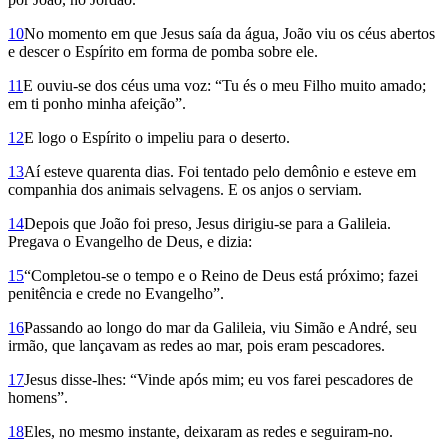
10
No momento em que Jesus saía da água, João viu os céus abertos
e descer o Espírito em forma de pomba sobre ele.
11
E ouviu-se dos céus uma voz: “Tu és o meu Filho muito amado;
em ti ponho minha afeição”.
12
E logo o Espírito o impeliu para o deserto.
13
Aí esteve quarenta dias. Foi tentado pelo demônio e esteve em
companhia dos animais selvagens. E os anjos o serviam.
14
Depois que João foi preso, Jesus dirigiu-se para a Galileia.
Pregava o Evangelho de Deus, e dizia:
15
“Completou-se o tempo e o Reino de Deus está próximo; fazei
penitência e crede no Evangelho”.
16
Passando ao longo do mar da Galileia, viu Simão e André, seu
irmão, que lançavam as redes ao mar, pois eram pescadores.
17
Jesus disse-lhes: “Vinde após mim; eu vos farei pescadores de
homens”.
18
Eles, no mesmo instante, deixaram as redes e seguiram-no.