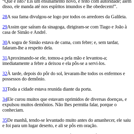
“Que é isto? Eis um ensinamento novo, e feito com autoridade; além
disso, ele manda até nos espíritos imun­dos e lhe obedecem!”.
28
A sua fama divulgou-se logo por todos os arredores da Galileia.
29
Assim que saíram da sinagoga, dirigiram-se com Tiago e João à
casa de Simão e André.
30
A sogra de Simão estava de cama, com febre; e, sem tardar,
falaram-lhe a respeito dela.
31
Aproximando-se ele, tomou-a pela mão e levantou-a;
imediatamente a febre a deixou e ela pôs-se a servi-los.
32
À tarde, depois do pôr do sol, levaram-lhe todos os enfermos e
possessos do demônio.
33
Toda a cidade estava reunida diante da porta.
34
Ele curou muitos que estavam oprimidos de diversas doenças, e
expulsou muitos demônios. Não lhes permitia falar, porque o
conheciam.
35
De manhã, tendo-se levantado muito antes do amanhecer, ele saiu
e foi para um lugar deserto, e ali se pôs em oração.