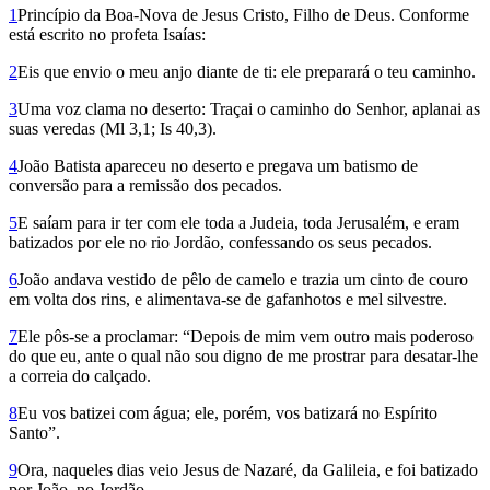
1
Princípio da Boa-Nova de Jesus Cristo, Filho de Deus. Conforme
está escrito no profeta Isaías:
2
Eis que envio o meu anjo diante de ti: ele preparará o teu caminho.
3
Uma voz clama no deserto: Traçai o caminho do Senhor, aplanai as
suas veredas (Ml 3,1; Is 40,3).
4
João Batista apareceu no deserto e pregava um batismo de
conversão para a remissão dos pecados.
5
E saíam para ir ter com ele toda a Judeia, toda Jerusalém, e eram
batizados por ele no rio Jordão, confessando os seus pecados.
6
João andava vestido de pêlo de camelo e trazia um cinto de couro
em volta dos rins, e alimentava-se de gafanhotos e mel silvestre.
7
Ele pôs-se a proclamar: “Depois de mim vem outro mais poderoso
do que eu, ante o qual não sou digno de me prostrar para desatar-lhe
a correia do calçado.
8
Eu vos batizei com água; ele, porém, vos batizará no Espírito
Santo”.
9
Ora, naqueles dias veio Jesus de Nazaré, da Galileia, e foi batizado
por João, no Jordão.