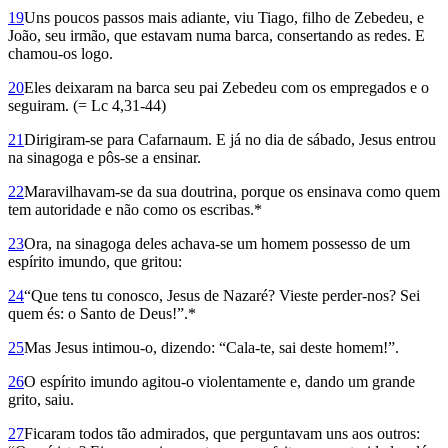
19
Uns poucos passos mais adiante, viu Tiago, filho de Zebedeu, e
João, seu irmão, que estavam numa barca, consertando as redes. E
chamou-os logo.
20
Eles deixaram na barca seu pai Zebedeu com os empregados e o
seguiram. (= Lc 4,31-44)
21
Dirigiram-se para Cafarnaum. E já no dia de sábado, Jesus entrou
na sinagoga e pôs-se a ensinar.
22
Maravilhavam-se da sua doutrina, porque os ensinava como quem
tem autoridade e não como os escribas.*
23
Ora, na sinagoga deles achava-se um homem possesso de um
espírito imundo, que gritou:
24
“Que tens tu conosco, Jesus de Naza­ré? Vieste perder-nos? Sei
quem és: o Santo de Deus!”.*
25
Mas Jesus intimou-o, dizendo: “Cala-te, sai deste homem!”.
26
O espírito imundo agitou-o violentamente e, dando um grande
grito, saiu.
27
Ficaram todos tão admirados, que perguntavam uns aos outros: