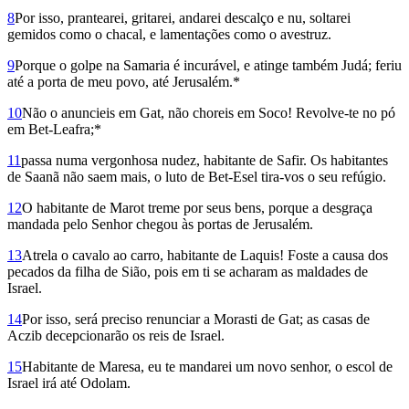
8
Por isso, prantearei, gritarei, andarei descalço e nu, soltarei
gemidos como o chacal, e lamentações como o avestruz.
9
Porque o golpe na Samaria é incurável, e atinge também Judá; feriu
até a porta de meu povo, até Jerusalém.*
10
Não o anuncieis em Gat, não choreis em Soco! Revolve-te no pó
em Bet-Leafra;*
11
passa numa vergonhosa nudez, habitante de Safir. Os habitantes
de Saanã não saem mais, o luto de Bet-Esel tira-vos o seu refúgio.
12
O habitante de Marot treme por seus bens, porque a desgraça
mandada pelo Senhor chegou às portas de Jerusalém.
13
Atrela o cavalo ao carro, habitante de Laquis! Foste a causa dos
pecados da filha de Sião, pois em ti se acharam as maldades de
Israel.
14
Por isso, será preciso renunciar a Morasti de Gat; as casas de
Aczib decepcionarão os reis de Israel.
15
Habitante de Maresa, eu te mandarei um novo senhor, o escol de
Israel irá até Odolam.