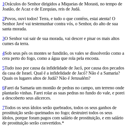
1
Oráculos do Senhor dirigidos a Miqueias de Morasti, no tempo de
Joatão, de Acaz e de Ezequias, reis de Judá.
2
Povos, ouvi todos! Terra, e tudo o que conténs, estai atenta! O
Senhor Javé vai testemunhar contra vós, o Senhor, do alto de sua
santa morada.
3
O Senhor vai sair de sua morada, vai descer e pisar os mais altos
cumes da terra.
4
Sob seus pés os montes se fundirão, os vales se dissolverão como a
cera perto do fogo, como a água que rola pela encosta.
5
Tudo isso por causa da infidelidade de Jacó, por causa dos pecados
da casa de Israel. Qual é a infidelidade de Jacó? Não é a Samaria?
Quais os lugares altos de Judá? Não é Jerusalém?
6
Farei da Samaria um montão de pedras no campo, um terreno onde
plantarão vinhas. Farei rolar as suas pedras no fundo do vale, e porei
a descoberto seus alicerces.
7
Todos os seus ídolos serão quebrados, todos os seus ganhos de
prostituição serão queimados no fogo; destruirei todos os seus
ídolos, porque foram pagos com salário de prostituição, e em salário
de prostituição serão convertidos.*