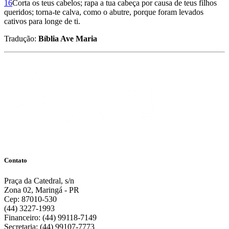
16
Corta os teus cabelos; rapa a tua cabeça por causa de teus filhos
queridos; torna-te calva, como o abutre, porque foram levados
cativos para longe de ti.
Tradução:
Bíblia Ave Maria
Contato
Praça da Catedral, s/n
Zona 02, Maringá - PR
Cep: 87010-530
(44) 3227-1993
Financeiro: (44) 99118-7149
Secretaria: (44) 99107-7773