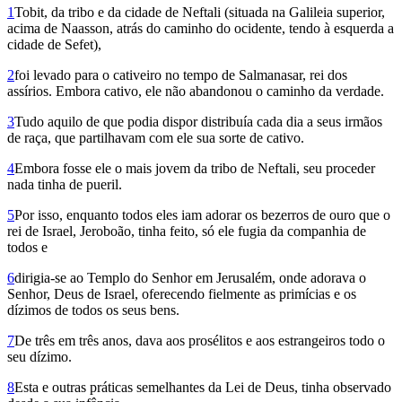
1
Tobit, da tribo e da cidade de Neftali (situada na Galileia superior,
acima de Naasson, atrás do caminho do ocidente, tendo à esquerda a
cidade de Sefet),
2
foi levado para o cativeiro no tempo de Salmanasar, rei dos
assírios. Embora cativo, ele não abandonou o caminho da verdade.
3
Tudo aquilo de que podia dispor distribuía cada dia a seus irmãos
de raça, que partilhavam com ele sua sorte de cativo.
4
Embora fosse ele o mais jovem da tribo de Neftali, seu proceder
nada tinha de pueril.
5
Por isso, enquanto todos eles iam adorar os bezerros de ouro que o
rei de Israel, Je­roboão, tinha feito, só ele fugia da companhia de
todos e
6
dirigia-se ao Templo do Senhor em Jerusalém, onde adorava o
Senhor, Deus de Israel, oferecendo fielmente as primícias e os
dízimos de todos os seus bens.
7
De três em três anos, dava aos prosélitos e aos estrangeiros todo o
seu dízimo.
8
Esta e outras práticas semelhantes da Lei de Deus, tinha observado