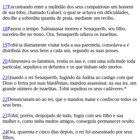
17
Encontrando entre a multidão dos seus compatriotas um homem
de sua tribo, chamado Gabael, o qual se achava em dificuldades,
deu-lhe a sobredita quantia de prata, mediante um recibo.
18
Passou o tempo. Salmanasar morreu e Senaquerib, seu filho,
sucedeu-lhe no trono. Ora, Senaquerib odiava os israelitas.
19
Tobit ia diariamente visitar toda a sua parentela, consolava-a e
distribuía dos seus bens a cada um, segundo as suas posses.
20
Alimentava os famintos, vestia os nus e, com uma solicitude toda
particular, sepultava os defuntos e os que tinham sido mortos.
21
Quando o rei Senaquerib, fugindo da Judeia ao castigo com que
Deus o ferira por suas blasfêmias, mandou assassinar, na sua ira, um
grande número de israelitas. Tobit sepultou os seus cadáveres.*
22
Denunciaram-no ao rei, que o mandou matar e confiscou todos os
seus bens.
23
Tobit, porém, despojado de tudo, fugiu com seu filho e sua
mulher e, como tinha muitos amigos, conseguiu permanecer oculto.
24
Ora, quarenta e cinco dias depois, o rei foi assassinado por seus
filhos,