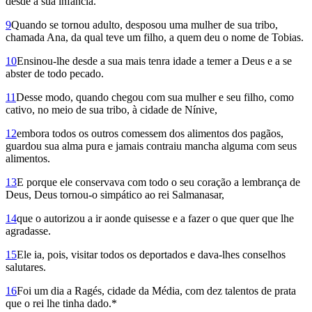
desde a sua infância.
9
Quando se tornou adulto, desposou uma mulher de sua tribo,
chamada Ana, da qual teve um filho, a quem deu o nome de Tobias.
10
Ensinou-lhe desde a sua mais tenra idade a temer a Deus e a se
abster de todo pecado.
11
Desse modo, quando chegou com sua mulher e seu filho, como
cativo, no meio de sua tribo, à cidade de Nínive,
12
embora todos os outros comessem dos alimentos dos pagãos,
guardou sua alma pura e jamais contraiu mancha alguma com seus
alimentos.
13
E porque ele conservava com todo o seu coração a lembrança de
Deus, Deus tornou-o simpático ao rei Salmanasar,
14
que o autorizou a ir aonde quisesse e a fazer o que quer que lhe
agradasse.
15
Ele ia, pois, visitar todos os deportados e dava-lhes conselhos
salutares.
16
Foi um dia a Ragés, cidade da Média, com dez talentos de prata
que o rei lhe tinha dado.*