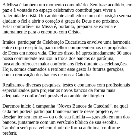
A Missa é também um momento comunitário. Sentir-se acolhido, em
paz e à vontade no espaço celebrativo contribui para viver a
fraternidade cristã. Um ambiente acolhedor e uma disposição serena
ajudam o fiel a abrir o coração à graça de Deus e ao próximo.
Estar confortável na Missa é, portanto, preparar-se externa e
internamente para o encontro com Cristo.
Irmãos, participar da Celebração Eucarística envolve uma harmonia
entre corpo e espírito, para melhor compreendermos os propósitos
de Deus em nossa vida. Cientes disso, há aproximadamente 30 anos
nossa comunidade realizou a troca dos bancos da paróquia,
buscando oferecer maior conforto aos fiéis durante as celebrações.
Hoje, somos chamados a retribuir esse gesto às futuras gerações,
com a renovação dos bancos de nossa Catedral.
Realizamos diversas pesquisas, testes e contamos com profissionais
especializados para projetar os novos bancos da forma mais
adequada e confortável possível ao ambiente litúrgico.
Daremos início à campanha “Novos Bancos da Catedral”, na qual
cada fiel poderá participar financeiramente desse projeto e, se
desejar, ter seu nome — ou o de sua família — gravado em um dos
bancos, juntamente com um versículo bíblico de sua escolha.
Também será possível contribuir de forma anônima, conforme
preferir.