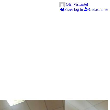
Olá, Visitante!
Fazer log-in
Cadastrar-se