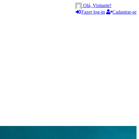
Olá, Visitante!
Fazer log-in
Cadastrar-se