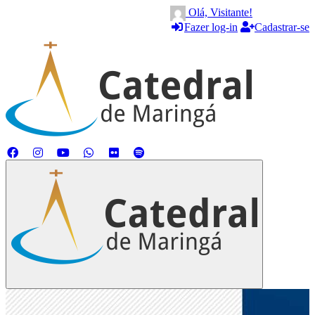
Olá, Visitante!
Fazer log-in
Cadastrar-se