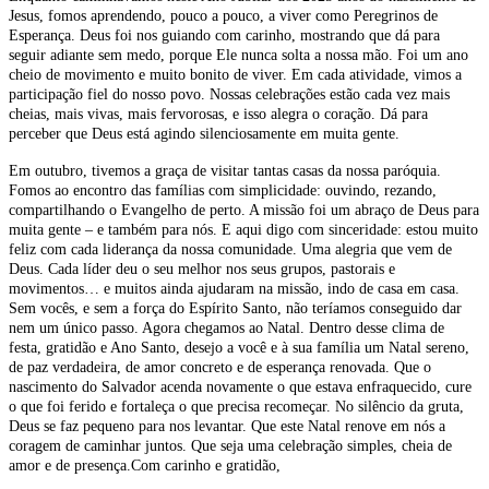
Jesus, fomos aprendendo, pouco a pouco, a viver como Peregrinos de
Esperança. Deus foi nos guiando com carinho, mostrando que dá para
seguir adiante sem medo, porque Ele nunca solta a nossa mão.
Foi um ano
cheio de movimento e muito bonito de viver. Em cada atividade, vimos a
participação fiel do nosso povo. Nossas celebrações estão cada vez mais
cheias, mais vivas, mais fervorosas, e isso alegra o coração. Dá para
perceber que Deus está agindo silenciosamente em muita gente.
Em outubro, tivemos a graça de visitar tantas casas da nossa paróquia.
Fomos ao encontro das famílias com simplicidade: ouvindo, rezando,
compartilhando o Evangelho de perto. A missão foi um abraço de Deus para
muita gente – e também para nós. E aqui digo com sinceridade: estou muito
feliz com cada liderança da nossa comunidade. Uma alegria que vem de
Deus. Cada líder deu o seu melhor nos seus grupos, pastorais e
movimentos… e muitos ainda ajudaram na missão, indo de casa em casa.
Sem vocês, e sem a força do Espírito Santo, não teríamos conseguido dar
nem um único passo. Agora chegamos ao Natal. Dentro desse clima de
festa, gratidão e Ano Santo, desejo a você e à sua família um Natal sereno,
de paz verdadeira, de amor concreto e de esperança renovada. Que o
nascimento do Salvador acenda novamente o que estava enfraquecido, cure
o que foi ferido e fortaleça o que precisa recomeçar. No silêncio da gruta,
Deus se faz pequeno para nos levantar. Que este Natal renove em nós a
coragem de caminhar juntos. Que seja uma celebração simples, cheia de
amor e de presença.Com carinho e gratidão,