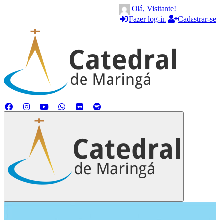
Olá, Visitante!
Fazer log-in
Cadastrar-se