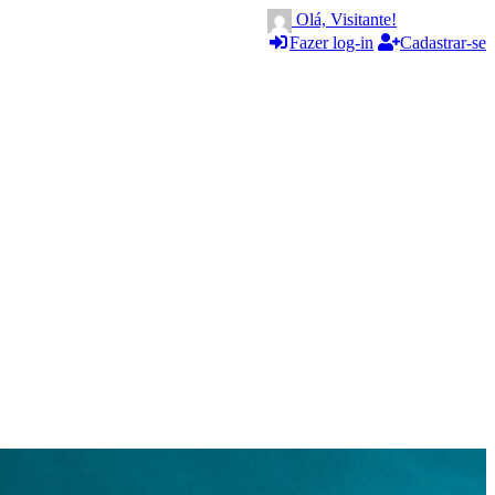
Olá, Visitante!
Fazer log-in
Cadastrar-se