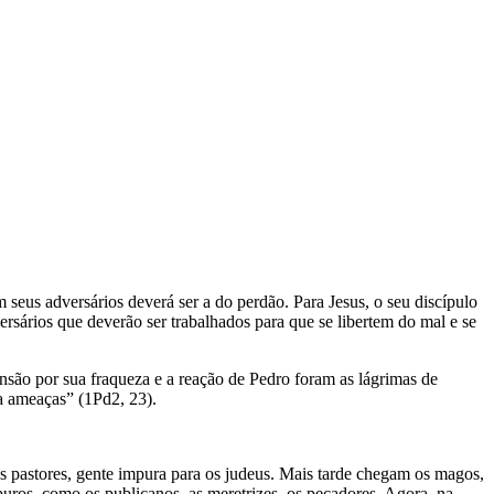
 seus adversários deverá ser a do perdão. Para Jesus, o seu discípulo
rsários que deverão ser trabalhados para que se libertem do mal e se
ensão por sua fraqueza e a reação de Pedro foram as lágrimas de
ia ameaças” (1Pd2, 23).
os pastores, gente impura para os judeus. Mais tarde chegam os magos,
ros, como os publicanos, as meretrizes, os pecadores. Agora, na