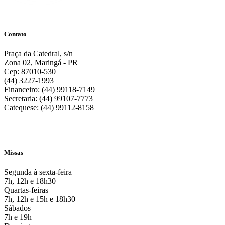
Contato
Praça da Catedral, s/n
Zona 02, Maringá - PR
Cep: 87010-530
(44) 3227-1993
Financeiro: (44) 99118-7149
Secretaria: (44) 99107-7773
Catequese: (44) 99112-8158
Missas
Segunda à sexta-feira
7h, 12h e 18h30
Quartas-feiras
7h, 12h e 15h e 18h30
Sábados
7h e 19h