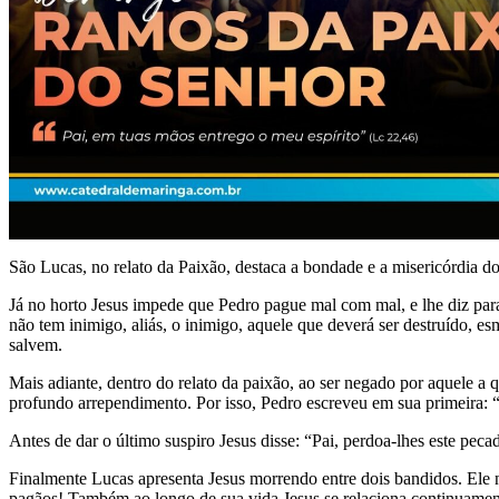
São Lucas, no relato da Paixão, destaca a bondade e a misericórdia do
Já no horto Jesus impede que Pedro pague mal com mal, e lhe diz para 
não tem inimigo, aliás, o inimigo, aquele que deverá ser destruído, 
salvem.
Mais adiante, dentro do relato da paixão, ao ser negado por aquele a
profundo arrependimento. Por isso, Pedro escreveu em sua primeira: “ul
Antes de dar o último suspiro Jesus disse: “Pai, perdoa-lhes este pe
Finalmente Lucas apresenta Jesus morrendo entre dois bandidos. Ele n
pagãos! Também ao longo de sua vida Jesus se relaciona continuament