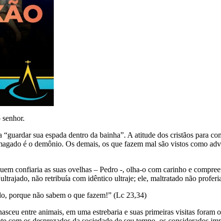
 senhor.
“guardar sua espada dentro da bainha”. A atitude dos cristãos para com
esmagado é o demônio. Os demais, os que fazem mal são vistos como adve
 quem confiaria as suas ovelhas – Pedro -, olha-o com carinho e compre
trajado, não retribuía com idêntico ultraje; ele, maltratado não profer
cado, porque não sabem o que fazem!” (Lc 23,34)
asceu entre animais, em uma estrebaria e suas primeiras visitas foram 
e com os desprezados da sociedade de seu tempo, os considerados impu