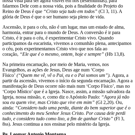
nossa vista para ser agora visível em nós (testemunhas), para
falarmos Dele com a nossa vida, pois a finalidade do Projeto do
Reino de Deus é que
“Cristo seja tudo em todos”
(Cl 3, 11). A
glória de Deus é que o ser humano seja pleno de vida.
Ascensão, ir para o céu, não é um lugar, mas um estado de alma,
harmonia, entrar para o mundo de Deus. A conversão é ir para
Cristo, é ir para o céu, é experimentar Cristo vivo. Quando
participamos da eucaristia, vivemos a comunhão plena, antecipamos
o céu, pois experimentamos Cristo vivo que nos fala ao
coração,
“Ele que é o mesmo, ontem, hoje e sempre”
(Hb 13,8).
Na primeira encarnação, por meio de Maria, vemos, nos
Evangelhos, as ações de Jesus, Deus age num ‘Corpo
Físico’
(“Quem me vê, vê o Pai, eu e o Pai somos um”).
Agora, a
partir da ascensão, vivemos o início da segunda encarnação. Agora a
manifestação de Deus ocorre não mais num ‘Corpo Físico’, mas no
‘Corpo Místico’ que é a Igreja. Nasce, assim, a missão salvadora da
Igreja, nossa missão, e, como diz o Apóstolo Paulo:
“Agora já não
sou eu quem vive, mas Cristo que vive em mim”
(Gl 2,20). Ou,
ainda:
“Considero tudo uma perda, diante do bem superior que é o
conhecimento do meu Senhor Jesus Cristo. Por causa dele perdi
tudo, e considero tudo como lixo, a fim de ganhar Cristo”
(Fl 3,
8ss). Jesus continua a nos ensinar pelo mistério da Igreja.
Pe. Leomar Antonio Montagna