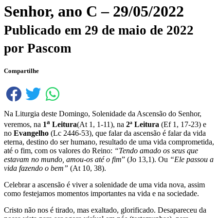
Senhor, ano C – 29/05/2022
Publicado em
29 de maio de 2022
por
Pascom
Compartilhe
Na Liturgia deste Domingo, Solenidade da Ascensão do Senhor,
a
veremos, na
1
Leitura
(At 1, 1-11), na
2ª Leitura
(Ef 1, 17-23) e
no
Evangelho
(Lc 2446-53), que falar da ascensão é falar da vida
eterna, destino do ser humano, resultado de uma vida comprometida,
até o fim, com os valores do Reino:
“Tendo amado os seus que
estavam no mundo, amou-os até o fim
” (Jo 13,1). Ou
“Ele passou a
vida fazendo o bem”
(At 10, 38).
Celebrar a ascensão é viver a solenidade de uma vida nova, assim
como festejamos momentos importantes na vida e na sociedade.
Cristo não nos é tirado, mas exaltado, glorificado. Desapareceu da