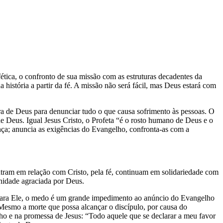
tica, o confronto de sua missão com as estruturas decadentes da
istória a partir da fé. A missão não será fácil, mas Deus estará com
vra de Deus para denunciar tudo o que causa sofrimento às pessoas. O
de Deus. Igual Jesus Cristo, o Profeta “é o rosto humano de Deus e o
a; anuncia as exigências do Evangelho, confronta-as com a
tram em relação com Cristo, pela fé, continuam em solidariedade com
anidade agraciada por Deus.
s, para Ele, o medo é um grande impedimento ao anúncio do Evangelho
 Mesmo a morte que possa alcançar o discípulo, por causa do
lho e na promessa de Jesus: “Todo aquele que se declarar a meu favor