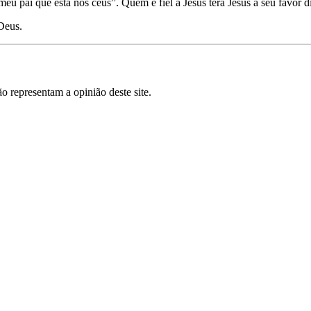
eu pai que está nos céus”. Quem é fiel a Jesus terá Jesus a seu favor d
Deus.
o representam a opinião deste site.