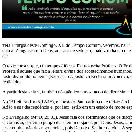
†Na Liturgia deste Domingo, XII do Tempo Comum, veremos, na 1ª Leit
época. Zanga-se com Deus, acusa-o de sedução, maldiz o dia em que na
ele.
O texto mostra que, em tempos difíceis, Deus suscita Profetas. O Prof
Profeta é aquele que faz a leitura divina dos acontecimentos humanos.
rosto divino do homem” (Exortação Apostólica Ecclesia in América,
realidade.
A partir desta leitura, também nós não tenhamos medo de dizer sim a 
Na 2ª Leitura (Rm 5,12-15), o apóstolo Paulo afirma que Cristo é o
Adão e sua descendência e, por isso, estão em um estado de morte esp
No Evangelho (Mt 10,26-33), Jesus fala dos sofrimentos que os discí
e, com isso, correm o perigo de serem renegados por Deus. Jesus, tam
testemunho, não deve ser temida, pois Deus é o Senhor da vida. A seg