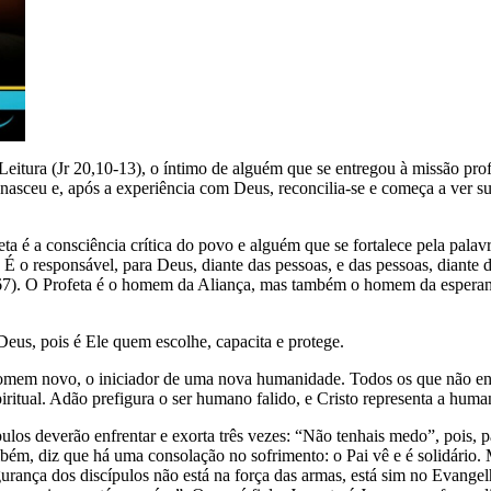
ura (Jr 20,10-13), o íntimo de alguém que se entregou à missão profé
sceu e, após a experiência com Deus, reconcilia-se e começa a ver sua h
eta é a consciência crítica do povo e alguém que se fortalece pela pala
 É o responsável, para Deus, diante das pessoas, e das pessoas, diante 
 67). O Profeta é o homem da Aliança, mas também o homem da esperanç
Deus, pois é Ele quem escolhe, capacita e protege.
 homem novo, o iniciador de uma nova humanidade. Todos os que não en
iritual. Adão prefigura o ser humano falido, e Cristo representa a hum
pulos deverão enfrentar e exorta três vezes: “Não tenhais medo”, poi
bém, diz que há uma consolação no sofrimento: o Pai vê e é solidário.
urança dos discípulos não está na força das armas, está sim no Evange