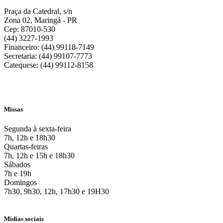
Praça da Catedral, s/n
Zona 02, Maringá - PR
Cep: 87010-530
(44) 3227-1993
Financeiro: (44) 99118-7149
Secretaria: (44) 99107-7773
Catequese: (44) 99112-8158
Missas
Segunda à sexta-feira
7h, 12h e 18h30
Quartas-feiras
7h, 12h e 15h e 18h30
Sábados
7h e 19h
Domingos
7h30, 9h30, 12h, 17h30 e 19H30
Mídias sociais