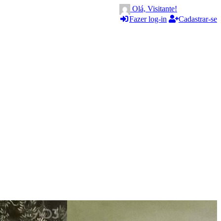
Olá, Visitante!
Fazer log-in
Cadastrar-se