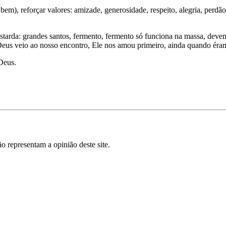
 bem), reforçar valores: amizade, generosidade, respeito, alegria, perd
arda: grandes santos, fermento, fermento só funciona na massa, devem
Deus veio ao nosso encontro, Ele nos amou primeiro, ainda quando éra
Deus.
o representam a opinião deste site.