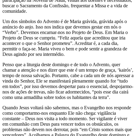
participação na Novena de Natal, visitas aos doentes e necessitados,
buscar o Sacramento da Confissão, frequentar a Missa e a vida de
comunidade.
Um dos símbolos do Advento é de Maria grávida, grávida após o
anúncio do anjo. Isso nos indica que devemos gestar em nós o
“Verbo”. Devemos encarnar-nos no Projeto de Deus. Em Maria o
Projeto de Deus se cumpriu. “Feliz aquela que acreditou que iria
acontecer o que o Senhor prometeu”. Acreditar é, a cada dia,
permitir o faça-se. Maria viveu o bem e pode sentir a grandeza de
Deus agindo por seu intermédio.
Penso que a liturgia deste domingo e de todo o Advento, quer
chamar a atenção e nos dizer que este é um tempo de graça, ‘kairós’,
tempo de nossa salvação. Portanto, cabe a cada um de nós apressar a
vinda do Senhor, Ele se manifestará plenamente quando for “tudo
em todos”, por isso devemos despertar para o essencial, despojarmo-
nos de ações de trevas, não ficar adormecidos, “pois esse dia cairá
como uma armadilha sobre todos os habitantes da terra”.
Quando Jesus voltará não sabemos, mas o Evangelho nos responde
como comportarmo-nos enquanto Ele não chega: vigilância
constante – Deus nos visita a todo momento. Ser vigilante é viver
em comunhão com Deus para vencer todos os obstáculos, os
problemas não devem nos derrotar, pois “em Cristo somos mais que
vencedores”. Acolhamos a Palavra do Evangelho deste domingo e