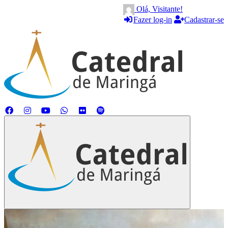
Olá, Visitante!
Fazer log-in
Cadastrar-se