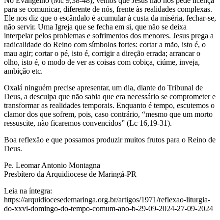
No Evangelho (Mc 9,38-48), vemos que Jesus não nos pede licença
para se comunicar, diferente de nós, frente às realidades complexas.
Ele nos diz que o escândalo é acumular à custa da miséria, fechar-se,
não servir. Uma Igreja que se fecha em si, que não se deixa
interpelar pelos problemas e sofrimentos dos menores. Jesus prega a
radicalidade do Reino com símbolos fortes: cortar a mão, isto é, o
mau agir; cortar o pé, isto é, corrigir a direção errada; arrancar o
olho, isto é, o modo de ver as coisas com cobiça, ciúme, inveja,
ambição etc.
Oxalá ninguém precise apresentar, um dia, diante do Tribunal de
Deus, a desculpa que não sabia que era necessário se comprometer e
transformar as realidades temporais. Enquanto é tempo, escutemos o
clamor dos que sofrem, pois, caso contrário, “mesmo que um morto
ressuscite, não ficaremos convencidos” (Lc 16,19-31).
Boa reflexão e que possamos produzir muitos frutos para o Reino de
Deus.
Pe. Leomar Antonio Montagna
Presbítero da Arquidiocese de Maringá-PR
Leia na íntegra:
https://arquidiocesedemaringa.org.br/artigos/1971/reflexao-liturgia-
do-xxvi-domingo-do-tempo-comum-ano-b-29-09-2024-27-09-2024