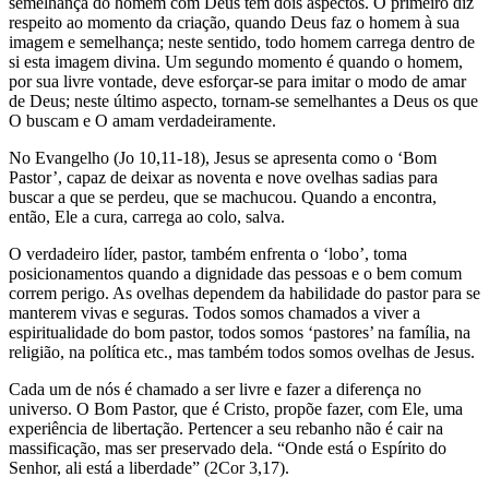
semelhança do homem com Deus tem dois aspectos. O primeiro diz
respeito ao momento da criação, quando Deus faz o homem à sua
imagem e semelhança; neste sentido, todo homem carrega dentro de
si esta imagem divina. Um segundo momento é quando o homem,
por sua livre vontade, deve esforçar-se para imitar o modo de amar
de Deus; neste último aspecto, tornam-se semelhantes a Deus os que
O buscam e O amam verdadeiramente.
No Evangelho (Jo 10,11-18), Jesus se apresenta como o ‘Bom
Pastor’, capaz de deixar as noventa e nove ovelhas sadias para
buscar a que se perdeu, que se machucou. Quando a encontra,
então, Ele a cura, carrega ao colo, salva.
O verdadeiro líder, pastor, também enfrenta o ‘lobo’, toma
posicionamentos quando a dignidade das pessoas e o bem comum
correm perigo. As ovelhas dependem da habilidade do pastor para se
manterem vivas e seguras. Todos somos chamados a viver a
espiritualidade do bom pastor, todos somos ‘pastores’ na família, na
religião, na política etc., mas também todos somos ovelhas de Jesus.
Cada um de nós é chamado a ser livre e fazer a diferença no
universo. O Bom Pastor, que é Cristo, propõe fazer, com Ele, uma
experiência de libertação. Pertencer a seu rebanho não é cair na
massificação, mas ser preservado dela. “Onde está o Espírito do
Senhor, ali está a liberdade” (2Cor 3,17).