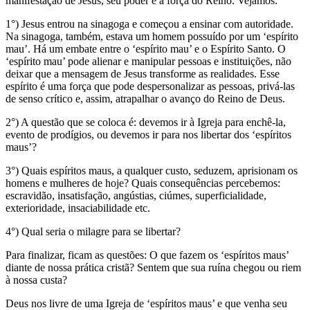
manifestação de Jesus, seu poder e a força do Reino. Vejamos:
1°) Jesus entrou na sinagoga e começou a ensinar com autoridade.
Na sinagoga, também, estava um homem possuído por um ‘espírito
mau’. Há um embate entre o ‘espírito mau’ e o Espírito Santo. O
‘espírito mau’ pode alienar e manipular pessoas e instituições, não
deixar que a mensagem de Jesus transforme as realidades. Esse
espírito é uma força que pode despersonalizar as pessoas, privá-las
de senso crítico e, assim, atrapalhar o avanço do Reino de Deus.
2°) A questão que se coloca é: devemos ir à Igreja para enchê-la,
evento de prodígios, ou devemos ir para nos libertar dos ‘espíritos
maus’?
3°) Quais espíritos maus, a qualquer custo, seduzem, aprisionam os
homens e mulheres de hoje? Quais consequências percebemos:
escravidão, insatisfação, angústias, ciúmes, superficialidade,
exterioridade, insaciabilidade etc.
4°) Qual seria o milagre para se libertar?
Para finalizar, ficam as questões: O que fazem os ‘espíritos maus’
diante de nossa prática cristã? Sentem que sua ruína chegou ou riem
à nossa custa?
Deus nos livre de uma Igreja de ‘espíritos maus’ e que venha seu