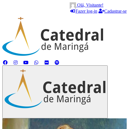
Olá, Visitante!
Fazer log-in
Cadastrar-se