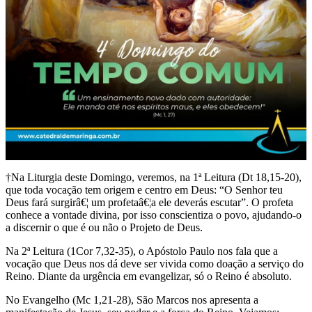
†Na Liturgia deste Domingo, veremos, na 1ª Leitura (Dt 18,15-20),
que toda vocação tem origem e centro em Deus: “O Senhor teu
Deus fará surgirâ€¦ um profetaâ€¦a ele deverás escutar”. O profeta
conhece a vontade divina, por isso conscientiza o povo, ajudando-o
a discernir o que é ou não o Projeto de Deus.
Na 2ª Leitura (1Cor 7,32-35), o Apóstolo Paulo nos fala que a
vocação que Deus nos dá deve ser vivida como doação a serviço do
Reino. Diante da urgência em evangelizar, só o Reino é absoluto.
No Evangelho (Mc 1,21-28), São Marcos nos apresenta a