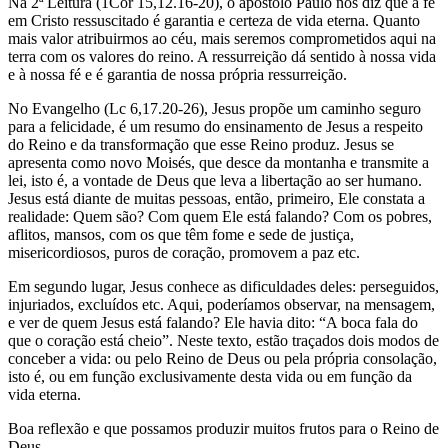
Na 2ª Leitura (1Cor 15,12.16-20), o apóstolo Paulo nos diz que a fé
em Cristo ressuscitado é garantia e certeza de vida eterna. Quanto
mais valor atribuirmos ao céu, mais seremos comprometidos aqui na
terra com os valores do reino. A ressurreição dá sentido à nossa vida
e à nossa fé e é garantia de nossa própria ressurreição.
No Evangelho (Lc 6,17.20-26), Jesus propõe um caminho seguro
para a felicidade, é um resumo do ensinamento de Jesus a respeito
do Reino e da transformação que esse Reino produz. Jesus se
apresenta como novo Moisés, que desce da montanha e transmite a
lei, isto é, a vontade de Deus que leva a libertação ao ser humano.
Jesus está diante de muitas pessoas, então, primeiro, Ele constata a
realidade: Quem são? Com quem Ele está falando? Com os pobres,
aflitos, mansos, com os que têm fome e sede de justiça,
misericordiosos, puros de coração, promovem a paz etc.
Em segundo lugar, Jesus conhece as dificuldades deles: perseguidos,
injuriados, excluídos etc. Aqui, poderíamos observar, na mensagem,
e ver de quem Jesus está falando? Ele havia dito: “A boca fala do
que o coração está cheio”. Neste texto, estão traçados dois modos de
conceber a vida: ou pelo Reino de Deus ou pela própria consolação,
isto é, ou em função exclusivamente desta vida ou em função da
vida eterna.
Boa reflexão e que possamos produzir muitos frutos para o Reino de
Deus.