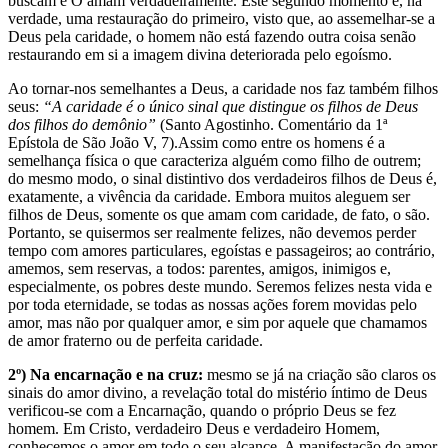
buscam e O amam verdadeiramente. Este segundo momento é, na
verdade, uma restauração do primeiro, visto que, ao assemelhar-se a
Deus pela caridade, o homem não está fazendo outra coisa senão
restaurando em si a imagem divina deteriorada pelo egoísmo.
Ao tornar-nos semelhantes a Deus, a caridade nos faz também filhos
seus:
“A caridade é o único sinal que distingue os filhos de Deus
dos filhos do demônio”
(Santo Agostinho. Comentário da 1ª
Epístola de São João V, 7).Assim como entre os homens é a
semelhança física o que caracteriza alguém como filho de outrem;
do mesmo modo, o sinal distintivo dos verdadeiros filhos de Deus é,
exatamente, a vivência da caridade. Embora muitos aleguem ser
filhos de Deus, somente os que amam com caridade, de fato, o são.
Portanto, se quisermos ser realmente felizes, não devemos perder
tempo com amores particulares, egoístas e passageiros; ao contrário,
amemos, sem reservas, a todos: parentes, amigos, inimigos e,
especialmente, os pobres deste mundo. Seremos felizes nesta vida e
por toda eternidade, se todas as nossas ações forem movidas pelo
amor, mas não por qualquer amor, e sim por aquele que chamamos
de amor fraterno ou de perfeita caridade.
2º) Na encarnação e na cruz:
mesmo se já na criação são claros os
sinais do amor divino, a revelação total do mistério íntimo de Deus
verificou-se com a Encarnação, quando o próprio Deus se fez
homem. Em Cristo, verdadeiro Deus e verdadeiro Homem,
conhecemos o amor em todo o seu alcance. A manifestação do amor