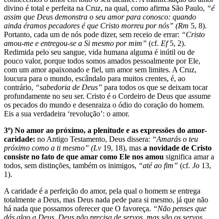
divino é total e perfeita na Cruz, na qual, como afirma São Paulo,
“é
assim que Deus demonstra o seu amor para conosco: quando
ainda éramos pecadores é que Cristo morreu por nós” (Rm
5, 8).
Portanto, cada um de nós pode dizer, sem receio de errar:
“Cristo
amou-me e entregou-se a Si mesmo por mim”
(cf.
Ef
5, 2).
Redimida pelo seu sangue, vida humana alguma é inútil ou de
pouco valor, porque todos somos amados pessoalmente por Ele,
com um amor apaixonado e fiel, um amor sem limites. A Cruz,
loucura para o mundo, escândalo para muitos crentes, é, ao
contrário,
“sabedoria de Deus”
para todos os que se deixam tocar
profundamente no seu ser. Cristo é o Cordeiro de Deus que assume
os pecados do mundo e desenraiza o ódio do coração do homem.
Eis a sua verdadeira ‘revolução’: o amor.
3º) No amor ao próximo, a plenitude e as expressões do amor-
caridade:
no Antigo Testamento, Deus dissera:
“Amarás o teu
próximo como a ti mesmo” (Lv
19, 18), mas
a novidade de Cristo
consiste no fato de que amar como Ele nos amou
significa amar a
todos, sem distinções, também os inimigos,
“até ao fim”
(cf.
Jo
13,
1).
A caridade é a perfeição do amor, pela qual o homem se entrega
totalmente a Deus, mas Deus nada pede para si mesmo, já que não
há nada que possamos oferecer que O favoreça.
“Não penses que
dás algo a Deus. Deus não precisa de servos, mas são os servos