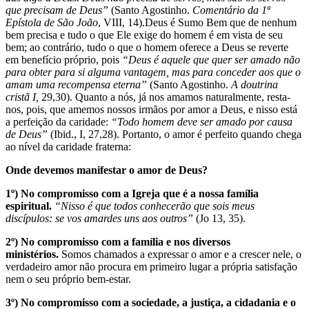
que precisam de Deus”
(Santo Agostinho.
Comentário da 1ª
Epístola de São João
, VIII, 14).Deus é Sumo Bem que de nenhum
bem precisa e tudo o que Ele exige do homem é em vista de seu
bem; ao contrário, tudo o que o homem oferece a Deus se reverte
em benefício próprio, pois
“Deus é aquele que quer ser amado não
para obter para si alguma vantagem, mas para conceder aos que o
amam uma recompensa eterna”
(Santo Agostinho.
A doutrina
cristã I,
29,30). Quanto a nós, já nos amamos naturalmente, resta-
nos, pois, que amemos nossos irmãos por amor a Deus, e nisso está
a perfeição da caridade:
“Todo homem deve ser amado por causa
de Deus”
(Ibid., I, 27,28). Portanto, o amor é perfeito quando chega
ao nível da caridade fraterna:
Onde devemos manifestar o amor de Deus?
1º) No compromisso com a Igreja que é a nossa família
espiritual.
“Nisso é que todos conhecerão que sois meus
discípulos: se vos amardes uns aos outros”
(Jo 13, 35).
2º) No compromisso com a família e nos diversos
ministérios.
Somos chamados a expressar o amor e a crescer nele, o
verdadeiro amor não procura em primeiro lugar a própria satisfação
nem o seu próprio bem-estar.
3º) No compromisso com a sociedade, a justiça, a cidadania e o