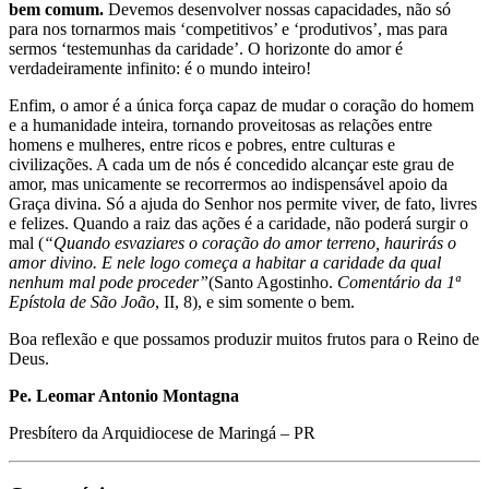
bem comum.
Devemos desenvolver nossas capacidades, não só
para nos tornarmos mais ‘competitivos’ e ‘produtivos’, mas para
sermos ‘testemunhas da caridade’. O horizonte do amor é
verdadeiramente infinito: é o mundo inteiro!
Enfim, o amor é a única força capaz de mudar o coração do homem
e a humanidade inteira, tornando proveitosas as relações entre
homens e mulheres, entre ricos e pobres, entre culturas e
civilizações. A cada um de nós é concedido alcançar este grau de
amor, mas unicamente se recorrermos ao indispensável apoio da
Graça divina. Só a ajuda do Senhor nos permite viver, de fato, livres
e felizes. Quando a raiz das ações é a caridade, não poderá surgir o
mal (
“Quando esvaziares o coração do amor terreno, haurirás o
amor divino. E nele logo começa a habitar a caridade da qual
nenhum mal pode proceder”
(Santo Agostinho.
Comentário da 1ª
Epístola de São João
, II, 8), e sim somente o bem.
Boa reflexão e que possamos produzir muitos frutos para o Reino de
Deus.
Pe. Leomar Antonio Montagna
Presbítero da Arquidiocese de Maringá – PR