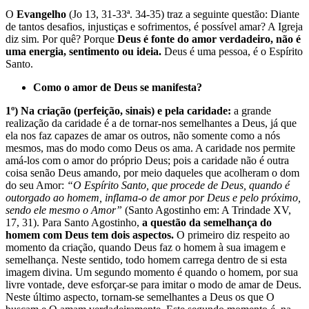
O
Evangelho
(Jo 13, 31-33ª. 34-35) traz a seguinte questão: Diante
de tantos desafios, injustiças e sofrimentos, é possível amar? A Igreja
diz sim. Por quê? Porque
Deus é fonte do amor verdadeiro, não é
uma energia, sentimento ou ideia.
Deus é uma pessoa, é o Espírito
Santo.
Como o amor de Deus se manifesta?
1º) Na criação (perfeição, sinais) e pela caridade:
a grande
realização da caridade é a de tornar-nos semelhantes a Deus, já que
ela nos faz capazes de amar os outros, não somente como a nós
mesmos, mas do modo como Deus os ama. A caridade nos permite
amá-los com o amor do próprio Deus; pois a caridade não é outra
coisa senão Deus amando, por meio daqueles que acolheram o dom
do seu Amor:
“O Espírito Santo, que procede de Deus, quando é
outorgado ao homem, inflama-o de amor por Deus e pelo próximo,
sendo ele mesmo o Amor”
(Santo Agostinho em: A Trindade XV,
17, 31). Para Santo Agostinho,
a questão da semelhança do
homem com Deus tem dois aspectos.
O primeiro diz respeito ao
momento da criação, quando Deus faz o homem à sua imagem e
semelhança. Neste sentido, todo homem carrega dentro de si esta
imagem divina. Um segundo momento é quando o homem, por sua
livre vontade, deve esforçar-se para imitar o modo de amar de Deus.
Neste último aspecto, tornam-se semelhantes a Deus os que O