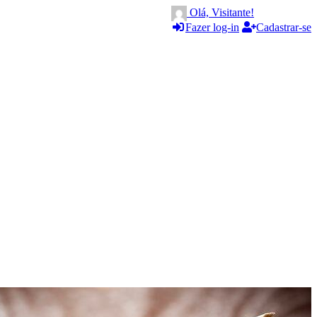
Olá, Visitante!
Fazer log-in
Cadastrar-se