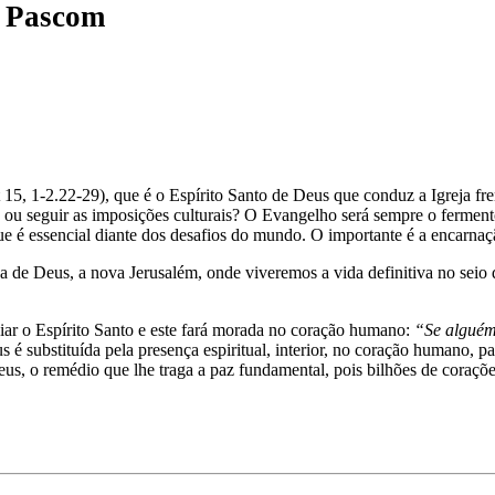
r
Pascom
 15, 1-2.22-29), que é o Espírito Santo de Deus que conduz a Igreja fre
 ou seguir as imposições culturais? O Evangelho será sempre o fermento 
que é essencial diante dos desafios do mundo. O importante é a encarna
 de Deus, a nova Jerusalém, onde viveremos a vida definitiva no seio d
viar o Espírito Santo e este fará morada no coração humano:
“Se alguém
s é substituída pela presença espiritual, interior, no coração humano,
e Deus, o remédio que lhe traga a paz fundamental, pois bilhões de co