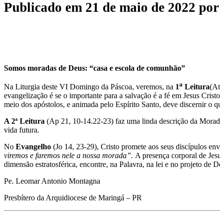
Publicado em
21 de maio de 2022
po
Somos moradas de Deus: “casa e escola de comunhão”
a
Na Liturgia deste VI Domingo da Páscoa, veremos, na
1
Leitura
(At
evangelização é se o importante para a salvação é a fé em Jesus Cristo
meio dos apóstolos, e animada pelo Espírito Santo, deve discernir o 
A 2ª Leitura
(Ap 21, 10-14.22-23) faz uma linda descrição da Morada
vida futura.
No
Evangelho
(Jo 14, 23-29), Cristo promete aos seus discípulos en
viremos e faremos nele a nossa morada”.
A presença corporal de Jesu
dimensão estratosférica, encontre, na Palavra, na lei e no projeto d
Pe. Leomar Antonio Montagna
Presbítero da Arquidiocese de Maringá – PR