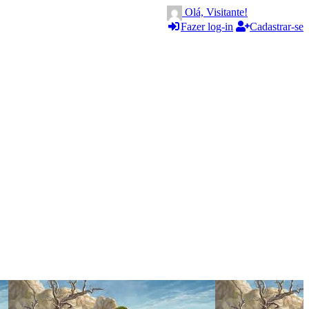
Olá, Visitante!
Fazer log-in
Cadastrar-se