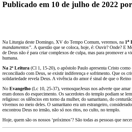
Publicado em
10 de julho de 2022
po
a
Na Liturgia deste Domingo, XV do Tempo Comum, veremos, na
1
L
mandamentos”.
A questão que se coloca, hoje, é: Ouvir? Onde? E Mo
de Deus não é para criar complexos de culpa, mas para promover a vi
humana.
Na 2ª Leitura
(Cl 1, 15-20), o apóstolo Paulo apresenta Cristo como
reconciliado com Deus, se existir indiferença e sofrimento. Que os cr
solidariedade revela Deus. A vivência do amor é sinal de que o Reino
No
Evangelho
(Lc 10, 25-37), vemosqueJesus nos adverte que amar teo
eram donos do esquecimento. Os sacerdotes do templo podiam se lembr
religioso: os silêncios em torno da mulher, do samaritano, do centuriã
vivemos no meio deles. O samaritano era um estrangeiro, considerado h
encontrou Deus no irmão, não só nos ritos, no culto, no templo.
Hoje, quem são os nossos ‘próximos’? São todas as pessoas que neces