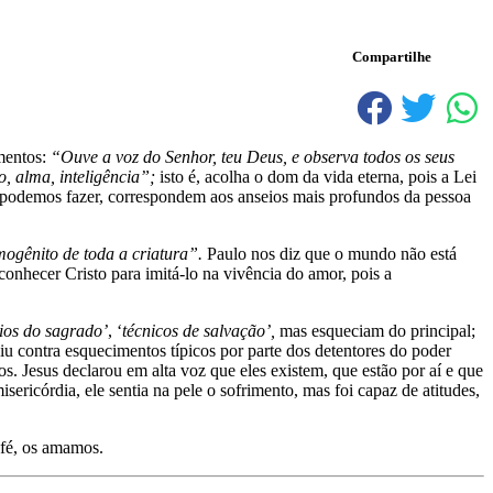
Compartilhe
mentos:
“Ouve a voz do Senhor, teu Deus, e observa todos os seus
, alma, inteligência”;
isto é, acolha o dom da vida eterna, pois a Lei
e podemos fazer, correspondem aos anseios mais profundos da pessoa
ogênito de toda a criatura”.
Paulo nos diz que o mundo não está
conhecer Cristo para imitá-lo na vivência do amor, pois a
ios do sagrado’
, ‘
técnicos de salvação’,
mas esqueciam do principal;
u contra esquecimentos típicos por parte dos detentores do poder
os. Jesus declarou em alta voz que eles existem, que estão por aí e que
ericórdia, ele sentia na pele o sofrimento, mas foi capaz de atitudes,
 fé, os amamos.