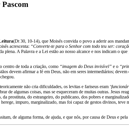
r
Pascom
eitura
(Dt 30, 10-14), que Moisés convida o povo a aderir aos manda
isés acrescenta:
“Converte-te para o Senhor com todo teu ser: coração
da plena. A Palavra e a Lei estão ao nosso alcance e nos indicam o qu
 o centro de toda a criação, como
“imagem do Deus invisível”
e o
“prim
istãos devem afirmar a fé em Deus, não em seres intermediários; devem 
 chegou.
ricamente não cria dificuldades, os levitas e fariseus eram ‘
funcionár
ar de algumas coisas, mas se esqueceram de muitas outras. Jesus reagi
o, da prostituta, do estrangeiro, do publicano, dos pobres e marginalizad
erege, impuro, marginalizado, mas foi capaz de gestos divinos, teve mis
sitam, de alguma forma, de ajuda, e que nós, por causa de Deus e pela