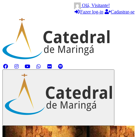
Olá, Visitante!
Fazer log-in
Cadastrar-se