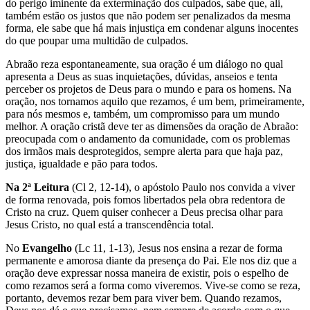
do perigo iminente da exterminação dos culpados, sabe que, ali,
também estão os justos que não podem ser penalizados da mesma
forma, ele sabe que há mais injustiça em condenar alguns inocentes
do que poupar uma multidão de culpados.
Abraão reza espontaneamente, sua oração é um diálogo no qual
apresenta a Deus as suas inquietações, dúvidas, anseios e tenta
perceber os projetos de Deus para o mundo e para os homens. Na
oração, nos tornamos aquilo que rezamos, é um bem, primeiramente,
para nós mesmos e, também, um compromisso para um mundo
melhor. A oração cristã deve ter as dimensões da oração de Abraão:
preocupada com o andamento da comunidade, com os problemas
dos irmãos mais desprotegidos, sempre alerta para que haja paz,
justiça, igualdade e pão para todos.
Na 2ª Leitura
(Cl 2, 12-14), o apóstolo Paulo nos convida a viver
de forma renovada, pois fomos libertados pela obra redentora de
Cristo na cruz. Quem quiser conhecer a Deus precisa olhar para
Jesus Cristo, no qual está a transcendência total.
No
Evangelho
(Lc 11, 1-13), Jesus nos ensina a rezar de forma
permanente e amorosa diante da presença do Pai. Ele nos diz que a
oração deve expressar nossa maneira de existir, pois o espelho de
como rezamos será a forma como viveremos. Vive-se como se reza,
portanto, devemos rezar bem para viver bem. Quando rezamos,