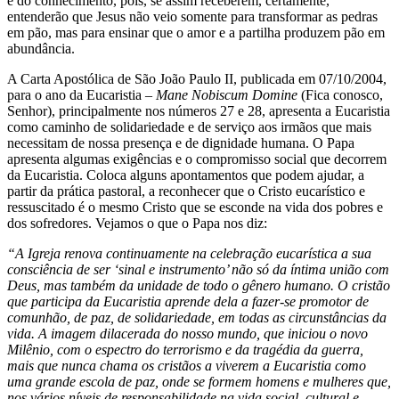
e do conhecimento, pois, se assim receberem, certamente,
entenderão que Jesus não veio somente para transformar as pedras
em pão, mas para ensinar que o amor e a partilha produzem pão em
abundância.
A Carta Apostólica de São João Paulo II, publicada em 07/10/2004,
para o ano da Eucaristia –
Mane Nobiscum Domine
(Fica conosco,
Senhor), principalmente nos números 27 e 28, apresenta a Eucaristia
como caminho de solidariedade e de serviço aos irmãos que mais
necessitam de nossa presença e de dignidade humana. O Papa
apresenta algumas exigências e o compromisso social que decorrem
da Eucaristia. Coloca alguns apontamentos que podem ajudar, a
partir da prática pastoral, a reconhecer que o Cristo eucarístico e
ressuscitado é o mesmo Cristo que se esconde na vida dos pobres e
dos sofredores. Vejamos o que o Papa nos diz:
“A Igreja renova continuamente na celebração eucarística a sua
consciência de ser ‘sinal e instrumento’ não só da íntima união com
Deus, mas também da unidade de todo o gênero humano. O cristão
que participa da Eucaristia aprende dela a fazer-se promotor de
comunhão, de paz, de solidariedade, em todas as circunstâncias da
vida. A imagem dilacerada do nosso mundo, que iniciou o novo
Milênio, com o espectro do terrorismo e da tragédia da guerra,
mais que nunca chama os cristãos a viverem a Eucaristia como
uma grande escola de paz, onde se formem homens e mulheres que,
nos vários níveis de responsabilidade na vida social, cultural e