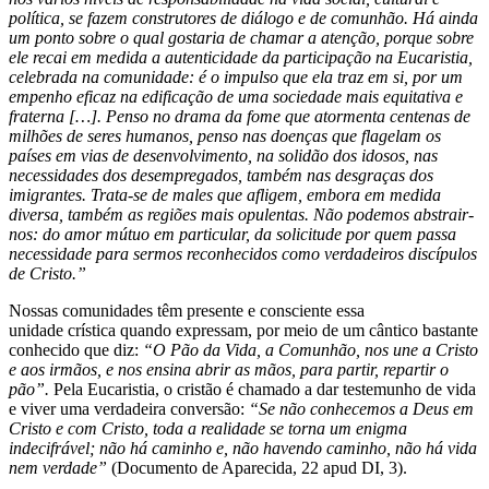
política, se fazem construtores de diálogo e de comunhão. Há ainda
um ponto sobre o qual gostaria de chamar a atenção, porque sobre
ele recai em medida a autenticidade da participação na Eucaristia,
celebrada na comunidade: é o impulso que ela traz em si, por um
empenho eficaz na edificação de uma sociedade mais equitativa e
fraterna […]. Penso no drama da fome que atormenta centenas de
milhões de seres humanos, penso nas doenças que flagelam os
países em vias de desenvolvimento, na solidão dos idosos, nas
necessidades dos desempregados, também nas desgraças dos
imigrantes. Trata-se de males que afligem, embora em medida
diversa, também as regiões mais opulentas. Não podemos abstrair-
nos: do amor mútuo em particular, da solicitude por quem passa
necessidade para sermos reconhecidos como verdadeiros discípulos
de Cristo.”
Nossas comunidades têm presente e consciente essa
unidade crística quando expressam, por meio de um cântico bastante
conhecido que diz:
“O Pão da Vida, a Comunhão, nos une a Cristo
e aos irmãos, e nos ensina abrir as mãos, para partir, repartir o
pão”.
Pela Eucaristia, o cristão é chamado a dar testemunho de vida
e viver uma verdadeira conversão:
“Se não conhecemos a Deus em
Cristo e com Cristo, toda a realidade se torna um enigma
indecifrável; não há caminho e, não havendo caminho, não há vida
nem verdade”
(Documento de Aparecida, 22 apud DI, 3).