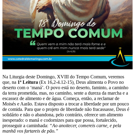
Na Liturgia deste Domingo, XVIII do Tempo Comum, veremos
que, na
1
ª
Leitura
(Ex 16,2-4.12-15)
,
Deus alimenta o Povo no
deserto com o ‘maná’. O povo está no deserto, faminto, a caminho
da terra prometida, mas, no caminho, sente a dureza da marcha e a
escassez de alimento e de água. Começa, então, a reclamar de
Moisés e Aarão. Estava disposto a trocar a liberdade por um pouco
de comida. Para que o projeto de liberdade não fracassasse, Deus é
solidário e não o abandona, pelo contrário, oferece um alimento
inesperado: o maná e codornizes para que possa, fortalecido,
prosseguir a caminhada:
“
Ao anoitecer, comereis carne, e pela
manhã vos fartareis de pão.”