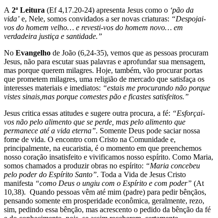
A
2ª Leitura
(Ef 4,17.20-24) apresenta Jesus como o
‘pão da
vida’
e, Nele, somos convidados a ser novas criaturas:
“D
espojai-
vos do homem velho… e revesti-vos do homem novo… em
verdadeira justiça e santidade.”
No
Evangelho
de João (6,24-35), vemos que as pessoas procuram
Jesus, não para escutar suas palavras e aprofundar sua mensagem,
mas porque querem milagres. Hoje, também, vão procurar portas
que prometem milagres, uma religião de mercado que satisfaça os
interesses materiais e imediatos:
“
estais me procurando não porque
vistes sinais,
mas porque comestes pão e ficastes satisfeitos.”
Jesus critica essas atitudes e sugere outra procura, a fé:
“
Esforçai-
vos não pelo alimento que se perde, mas pelo alimento que
permanece até a vida eterna”.
Somente Deus pode saciar nossa
fome de vida. O encontro com Cristo na Comunidade e,
principalmente, na eucaristia, é o momento em que preenchemos
nosso coração insatisfeito e vivificamos nosso espírito. Como Maria,
somos chamados a produzir obras no espírito:
“Maria concebeu
pelo poder do Espírito Santo”.
Toda a Vida de Jesus Cristo
manifesta
“como Deus o ungiu com o Espírito e com poder”
(At
10,38). Quando pessoas vêm até mim (padre) para pedir bênçãos,
pensando somente em prosperidade econômica, geralmente, rezo,
sim, pedindo essa bênção, mas acrescento o pedido da bênção da fé