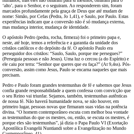
humanos, mas eles não olharam para si mesmos, olharam para o
‘alto’, para o Senhor, e o seguiram. Ao responderem sim, foram
marcados profundamente pela graça de Deus que até mudam de
nome: Simão, por Cefas (Pedra, Jo 1,41), e Saulo, por Paulo. Estas
experiências indicam que a conversão não é só mudança externa,
mas mudança interior, mudança de identidade.
O apóstolo Pedro (pedra, rocha, firmeza) foi o primeiro papa e,
neste, até hoje, temos a referência e a garantia da unidade dos
cristãos católicos e do depósito da fé. O apóstolo Paulo era
perseguidor dos cristãos: “Saulo, Saulo, porque me persegues?”
(Perseguia pessoas e não Jesus). Uma luz o cercou (a do Espírito) e
ele caiu por terra: “Senhor que queres que eu faça?” (At 9,4ss). Pós-
conversão, assim como Jesus, Paulo se encarna naqueles que mais
precisam.
Pedro e Paulo foram grandes testemunhas de fé e sabemos que Jesus
confia grande responsabilidade a quem confessa com convicção que
o seu Reino vai triunfar. Sejamos, também, testemunhas autênticas
de nossa fé. Não haverá humanidade nova, se não houver, em
primeiro lugar, pessoas novas que firmaram suas vidas na potência
divina. “O homem contemporâneo escuta com melhor boa vontade
as testemunhas do que os mestres, ou, então, se escuta os mestres, é
porque eles são testemunhas”, já dizia o Papa Paulo VI (Exortação
Apostólica Evangelii Nuntiandi sobre a Evangelização no Mundo
Contemporâneo, 41).