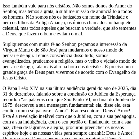
Isso também vale para nós cristãos. Não somos donos do Amor do
Senhor, mas temos a grata, a sublime missão de anunciá-lo a todos
os homens. Não somos nós os batizados em nome da Trindade e
nem os filhos da Antiga Aliança, os únicos chamados ao banquete
celestial, mas todos aqueles que buscam a verdade, que são tementes
a Deus, que fazem o bem e evitam o mal.
Supliquemos com muita fé ao Senhor, peçamos a intercessão da
Virgem Maria e de São José para mudarmos o nosso modo de
pensar e de agir. Temos consciência disso tudo, somos
evangelizados, praticamos a religião, mas o velho e viciado modo de
pensar e de agir, fala mais alto na hora das decisões. É preciso uma
grande graça de Deus para vivermos de acordo com o Evangelho de
Jesus Cristo.
O Papa Leão XIV na sua última audiência geral do ano de 2025, dia
31 de dezembro, falando sobre a conclusão do Jubileu da Esperança
recordou “as palavras com que São Paulo VI, no final do Jubileu de
1975, descreveu a sua mensagem fundamental: ela, disse ele, está
contida numa só palavra: “Amor”. E acrescentou: “Deus é Amor!
Esta é a revelação inefável com que o Jubileu, com a sua pedagogia,
com a sua indulgência, com o seu perdão e, finalmente, com a sua
paz, cheia de lágrimas e alegria, procurou preencher os nossos
espíritos hoje e as nossas vidas para sempre amanhã: Deus é Amor!
Deus me ama! Deus esperava-me e eu reencontrei-o! Deus é