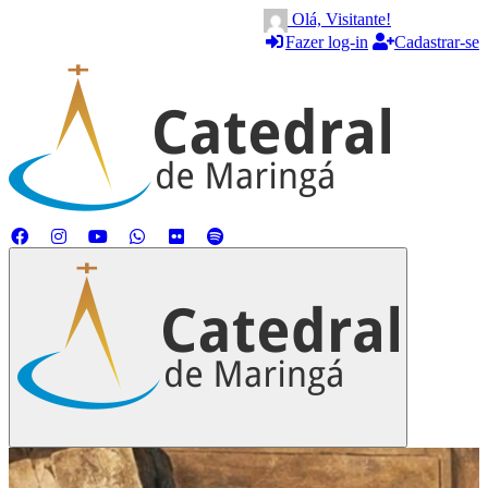
Olá, Visitante!
Fazer log-in
Cadastrar-se