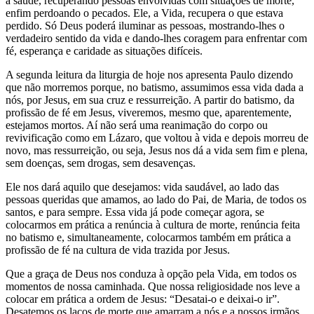
a saúde, recuperando pessoas envolvidas com situações de morte,
enfim perdoando o pecados. Ele, a Vida, recupera o que estava
perdido. Só Deus poderá iluminar as pessoas, mostrando-lhes o
verdadeiro sentido da vida e dando-lhes coragem para enfrentar com
fé, esperança e caridade as situações difíceis.
A segunda leitura da liturgia de hoje nos apresenta Paulo dizendo
que não morremos porque, no batismo, assumimos essa vida dada a
nós, por Jesus, em sua cruz e ressurreição. A partir do batismo, da
profissão de fé em Jesus, viveremos, mesmo que, aparentemente,
estejamos mortos. Aí não será uma reanimação do corpo ou
revivificação como em Lázaro, que voltou à vida e depois morreu de
novo, mas ressurreição, ou seja, Jesus nos dá a vida sem fim e plena,
sem doenças, sem drogas, sem desavenças.
Ele nos dará aquilo que desejamos: vida saudável, ao lado das
pessoas queridas que amamos, ao lado do Pai, de Maria, de todos os
santos, e para sempre. Essa vida já pode começar agora, se
colocarmos em prática a renúncia à cultura de morte, renúncia feita
no batismo e, simultaneamente, colocarmos também em prática a
profissão de fé na cultura de vida trazida por Jesus.
Que a graça de Deus nos conduza à opção pela Vida, em todos os
momentos de nossa caminhada. Que nossa religiosidade nos leve a
colocar em prática a ordem de Jesus: “Desatai-o e deixai-o ir”.
Desatemos os laços de morte que amarram a nós e a nossos irmãos,