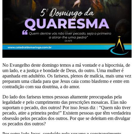
No Evangelho deste domingo temos a má vontade e a hipocrisia, de
um lado, e a justiça e bondade de Deus, do outro. Uma mulher é
apanhada em adultério. Os fariseus, plenos de malícia, mais uma vez
preparam uma cilada para que Jesus caia como blasfemo e entre em
contradição com sua doutrina, a do amor.
Do lado dos fariseus temos pessoas altamente preocupadas pela
legalidade e pelo cumprimento das prescrições mosaicas. Elas não
suportam o pecado, dos outros! Por isso Jesus diz : “Quem não tiver
pecado, atire a primeira pedra!” Existem pessoas que têm verdadeira
obsessão pelos pecados dos outros. Por que se deleitam em divulgar
os pecados dos outros?
Por outro lado Jesus, condoído pelo vexame e constrangimento