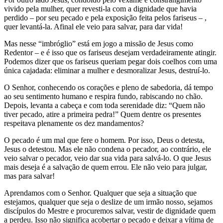
vivido pela mulher, quer revesti-la com a dignidade que havia
perdido – por seu pecado e pela exposição feita pelos fariseus – ,
quer levantá-la. Afinal ele veio para salvar, para dar vida!
Mas nesse “imbróglio” está em jogo a missão de Jesus como
Redentor – e é isso que os fariseus desejam verdadeiramente atingir.
Podemos dizer que os fariseus queriam pegar dois coelhos com uma
única cajadada: eliminar a mulher e desmoralizar Jesus, destruí-lo.
O Senhor, conhecendo os corações e pleno de sabedoria, dá tempo
ao seu sentimento humano e respira fundo, rabiscando no chão.
Depois, levanta a cabeça e com toda serenidade diz: “Quem não
tiver pecado, atire a primeira pedra!” Quem dentre os presentes
respeitava plenamente os dez mandamentos?
O pecado é um mal que fere o homem. Por isso, Deus o detesta,
Jesus o detestou. Mas ele não condena o pecador, ao contrário, ele
veio salvar o pecador, veio dar sua vida para salvá-lo. O que Jesus
mais deseja é a salvação de quem errou. Ele não veio para julgar,
mas para salvar!
Aprendamos com o Senhor. Qualquer que seja a situação que
estejamos, qualquer que seja o deslize de um irmão nosso, sejamos
discípulos do Mestre e procuremos salvar, vestir de dignidade quem
a perdeu. Isso não significa acobertar o pecado e deixar a vítima de