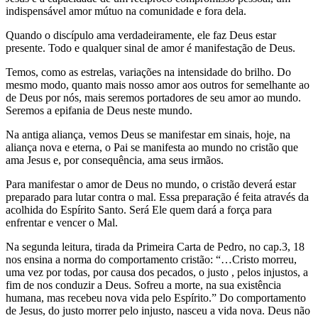
indispensável amor mútuo na comunidade e fora dela.
Quando o discípulo ama verdadeiramente, ele faz Deus estar
presente. Todo e qualquer sinal de amor é manifestação de Deus.
Temos, como as estrelas, variações na intensidade do brilho. Do
mesmo modo, quanto mais nosso amor aos outros for semelhante ao
de Deus por nós, mais seremos portadores de seu amor ao mundo.
Seremos a epifania de Deus neste mundo.
Na antiga aliança, vemos Deus se manifestar em sinais, hoje, na
aliança nova e eterna, o Pai se manifesta ao mundo no cristão que
ama Jesus e, por consequência, ama seus irmãos.
Para manifestar o amor de Deus no mundo, o cristão deverá estar
preparado para lutar contra o mal. Essa preparação é feita através da
acolhida do Espírito Santo. Será Ele quem dará a força para
enfrentar e vencer o Mal.
Na segunda leitura, tirada da Primeira Carta de Pedro, no cap.3, 18
nos ensina a norma do comportamento cristão: “…Cristo morreu,
uma vez por todas, por causa dos pecados, o justo , pelos injustos, a
fim de nos conduzir a Deus. Sofreu a morte, na sua existência
humana, mas recebeu nova vida pelo Espírito.” Do comportamento
de Jesus, do justo morrer pelo injusto, nasceu a vida nova. Deus não