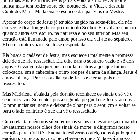
humanas, sobre a morte. Jesus jamais voltará a morrer. A morte
nunca mais terá poder sobre ele, porque ele, a Vida, a destruiu.
Contudo, Maria Madalena se esquece das palavras do Mestre.
Apesar do corpo de Jesus já ter sido ungido na sexta-feira, ela não
consegue ficar longe do corpo morto do Senhor. Ela vai ao sepulcro
quando ainda está escuro, na natureza e no seu interior. Mas seu
coração está iluminado pelo amor, por isso ela vai até ao sepulcro.
Ela o encontra vazio. Sente-se despontada.
Ela busca o cadáver de Jesus, mas esqueceu totalmente a promessa
dele de que iria ressuscitar. Ela olha para o sepulcro vazio e vê dois
anjos. O evangelista quer nos recordar os dois anjos que foram
colocados, um à cabeceira e outro aos pés da arca da aliança. Jesus é
a nova aliança. Por isso a aliança de Jesus é eterna, pois ele
ressuscitou.
Mas Madalena, abalada pela dor não reconhece os sinais e só vê o
sepucro vazio. Somente após a segunda pergunta de Jesus, ao ouvi-
lo pronunciar seu nome e deixar de olhar para o sepulcro e voltar-se
para o lado contrário é que ela vê o ressuscitado.
Como ela, também nós só veremos os sinais da ressurreição, quando
levantarmos nossos olhos dos sinais de morte, e dirigirmos nosso
coração para a VIDA. Enquanto estivermos afeiçoados àquilo que é
egoísmo, ambição, ira, não perceberemos que a Vida está à nossa