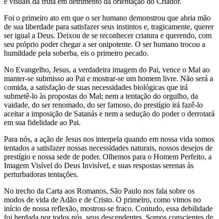
e visuais da fruta em detrimento da orientação do Criador.
Foi o primeiro ato em que o ser humano demonstrou que abria mão
de sua liberdade para satisfazer seus instintos e, tragicamente, querer
ser igual a Deus. Deixou de se reconhecer criatura e querendo, com
seu próprio poder chegar a ser onipotente. O ser humano trocou a
humildade pela soberba, eis o primeiro pecado.
No Evangelho, Jesus, a verdadeira imagem do Pai, vence o Mal ao
manter-se submisso ao Pai e mostrar-se um homem livre. Não será a
comida, a satisfação de suas necessidades biológicas que irá
submetê-lo às propostas do Mal; nem a tentação do orgulho, da
vaidade, do ser renomado, do ser famoso, do prestígio irá fazê-lo
aceitar a imposição de Satanás e nem a sedução do poder o derrotará
em sua fidelidade ao Pai.
Para nós, a ação de Jesus nos interpela quando em nossa vida somos
tentados a satisfazer nossas necessidades naturais, nossos desejos de
prestígio e nossa sede de poder. Olhemos para o Homem Perfeito, a
Imagem Visível do Deus Invisível, e suas respostas serenas às
perturbadoras tentações.
No trecho da Carta aos Romanos, São Paulo nos fala sobre os
modos de vida de Adão e de Cristo. O primeiro, como vimos no
início de nossa reflexão, mostrou-se fraco. Contudo, essa debilidade
foi herdada por todos nós, seus descendentes. Somos conscientes de