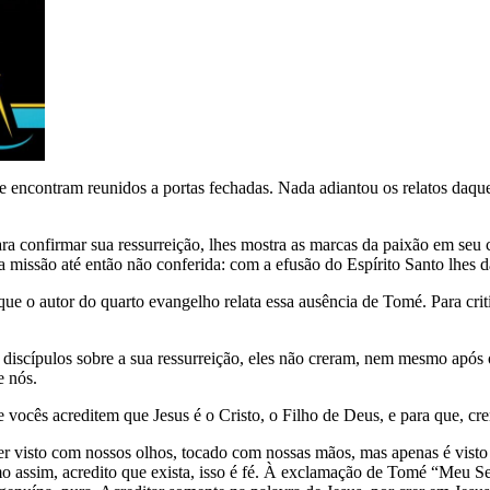
e encontram reunidos a portas fechadas. Nada adiantou os relatos daque
ra confirmar sua ressurreição, lhes mostra as marcas da paixão em seu 
ma missão até então não conferida: com a efusão do Espírito Santo lhes 
e o autor do quarto evangelho relata essa ausência de Tomé. Para crit
us discípulos sobre a sua ressurreição, eles não creram, nem mesmo ap
e nós.
que vocês acreditem que Jesus é o Cristo, o Filho de Deus, e para que, 
r visto com nossos olhos, tocado com nossas mãos, mas apenas é visto e 
mo assim, acredito que exista, isso é fé. À exclamação de Tomé “Meu S