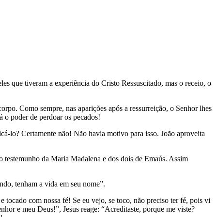
les que tiveram a experiência do Cristo Ressuscitado, mas o receio, o
corpo. Como sempre, nas aparições após a ressurreição, o Senhor lhes
dá o poder de perdoar os pecados!
icá-lo? Certamente não! Não havia motivo para isso. João aproveita
ós o testemunho da Maria Madalena e dos dois de Emaús. Assim
crendo, tenham a vida em seu nome”.
tocado com nossa fé! Se eu vejo, se toco, não preciso ter fé, pois vi
enhor e meu Deus!”, Jesus reage: “Acreditaste, porque me viste?