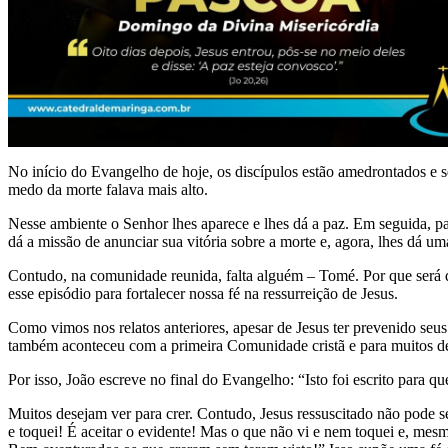
No início do Evangelho de hoje, os discípulos estão amedrontados e s
medo da morte falava mais alto.
Nesse ambiente o Senhor lhes aparece e lhes dá a paz. Em seguida, pa
dá a missão de anunciar sua vitória sobre a morte e, agora, lhes dá u
Contudo, na comunidade reunida, falta alguém – Tomé. Por que será qu
esse episódio para fortalecer nossa fé na ressurreição de Jesus.
Como vimos nos relatos anteriores, apesar de Jesus ter prevenido se
também aconteceu com a primeira Comunidade cristã e para muitos d
Por isso, João escreve no final do Evangelho: “Isto foi escrito para 
Muitos desejam ver para crer. Contudo, Jesus ressuscitado não pode se
e toquei! É aceitar o evidente! Mas o que não vi e nem toquei e, mes