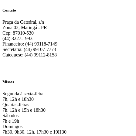
Contato
Praça da Catedral, s/n
Zona 02, Maringá - PR
Cep: 87010-530
(44) 3227-1993
Financeiro: (44) 99118-7149
Secretaria: (44) 99107-7773
Catequese: (44) 99112-8158
Missas
Segunda à sexta-feira
7h, 12h e 18h30
Quartas-feiras
7h, 12h e 15h e 18h30
Sábados
7h e 19h
Domingos
7h30, 9h30, 12h, 17h30 e 19H30