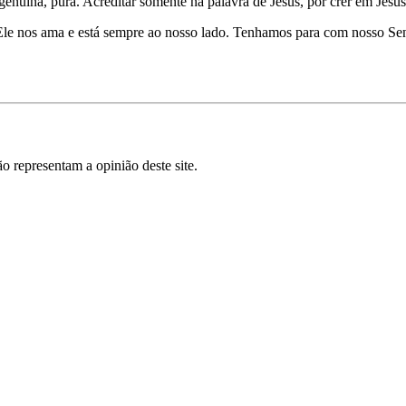
enuína, pura. Acreditar somente na palavra de Jesus, por crer em Jesus
Ele nos ama e está sempre ao nosso lado. Tenhamos para com nosso Sen
o representam a opinião deste site.