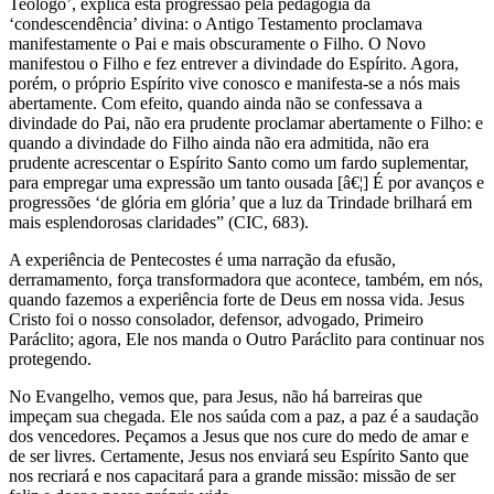
Teólogo’, explica esta progressão pela pedagogia da
‘condescendência’ divina: o Antigo Testamento proclamava
manifestamente o Pai e mais obscuramente o Filho. O Novo
manifestou o Filho e fez entrever a divindade do Espírito. Agora,
porém, o próprio Espírito vive conosco e manifesta-se a nós mais
abertamente. Com efeito, quando ainda não se confessava a
divindade do Pai, não era prudente proclamar abertamente o Filho: e
quando a divindade do Filho ainda não era admitida, não era
prudente acrescentar o Espírito Santo como um fardo suplementar,
para empregar uma expressão um tanto ousada [â€¦] É por avanços e
progressões ‘de glória em glória’ que a luz da Trindade brilhará em
mais esplendorosas claridades” (CIC, 683).
A experiência de Pentecostes é uma narração da efusão,
derramamento, força transformadora que acontece, também, em nós,
quando fazemos a experiência forte de Deus em nossa vida. Jesus
Cristo foi o nosso consolador, defensor, advogado, Primeiro
Paráclito; agora, Ele nos manda o Outro Paráclito para continuar nos
protegendo.
No Evangelho, vemos que, para Jesus, não há barreiras que
impeçam sua chegada. Ele nos saúda com a paz, a paz é a saudação
dos vencedores. Peçamos a Jesus que nos cure do medo de amar e
de ser livres. Certamente, Jesus nos enviará seu Espírito Santo que
nos recriará e nos capacitará para a grande missão: missão de ser