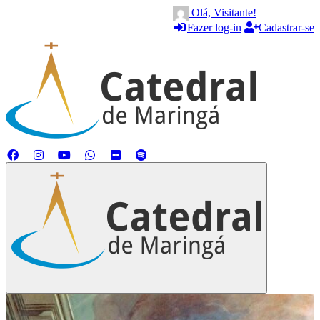
Olá, Visitante!
Fazer log-in
Cadastrar-se