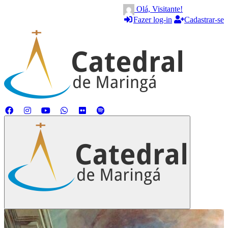
Olá, Visitante!
Fazer log-in
Cadastrar-se