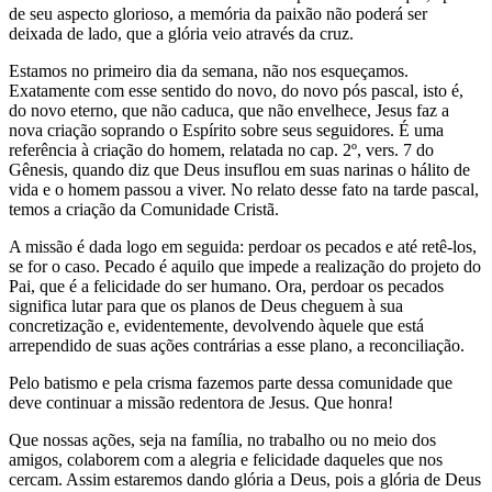
de seu aspecto glorioso, a memória da paixão não poderá ser
deixada de lado, que a glória veio através da cruz.
Estamos no primeiro dia da semana, não nos esqueçamos.
Exatamente com esse sentido do novo, do novo pós pascal, isto é,
do novo eterno, que não caduca, que não envelhece, Jesus faz a
nova criação soprando o Espírito sobre seus seguidores. É uma
referência à criação do homem, relatada no cap. 2º, vers. 7 do
Gênesis, quando diz que Deus insuflou em suas narinas o hálito de
vida e o homem passou a viver. No relato desse fato na tarde pascal,
temos a criação da Comunidade Cristã.
A missão é dada logo em seguida: perdoar os pecados e até retê-los,
se for o caso. Pecado é aquilo que impede a realização do projeto do
Pai, que é a felicidade do ser humano. Ora, perdoar os pecados
significa lutar para que os planos de Deus cheguem à sua
concretização e, evidentemente, devolvendo àquele que está
arrependido de suas ações contrárias a esse plano, a reconciliação.
Pelo batismo e pela crisma fazemos parte dessa comunidade que
deve continuar a missão redentora de Jesus. Que honra!
Que nossas ações, seja na família, no trabalho ou no meio dos
amigos, colaborem com a alegria e felicidade daqueles que nos
cercam. Assim estaremos dando glória a Deus, pois a glória de Deus