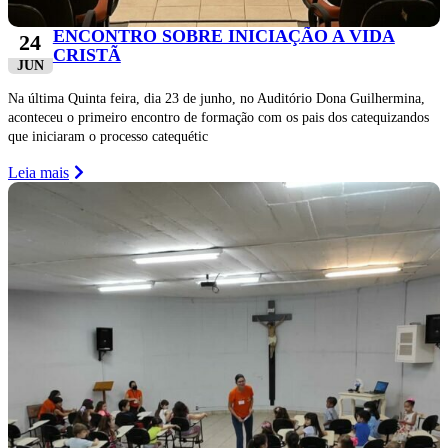
ENCONTRO SOBRE INICIAÇÃO A VIDA
24
CRISTÃ
JUN
Na última Quinta feira, dia 23 de junho, no Auditório Dona Guilhermina,
aconteceu o primeiro encontro de formação com os pais dos catequizandos
que iniciaram o processo catequétic
Leia mais