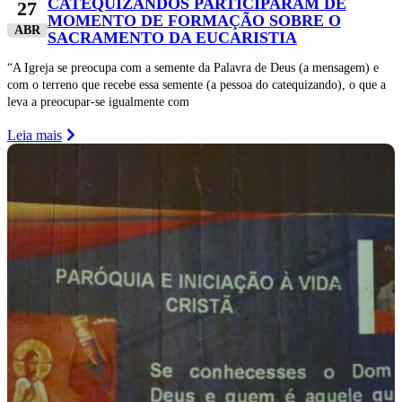
CATEQUIZANDOS PARTICIPARAM DE
27
MOMENTO DE FORMAÇÃO SOBRE O
ABR
SACRAMENTO DA EUCARISTIA
“A Igreja se preocupa com a semente da Palavra de Deus (a mensagem) e
com o terreno que recebe essa semente (a pessoa do catequizando), o que a
leva a preocupar-se igualmente com
Leia mais