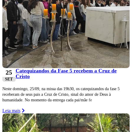
Catequizandos da Fase 5 recebem a Cruz de
25
Cristo
SET
Neste domingo, 25/09, na missa das 19h30, os catequizandos da fase 5
receberam de seus pais a Cruz de Cristo, sinal do amor de Deus à
humanidade. No momento da entrega cada pai/mãe fe
Leia mais