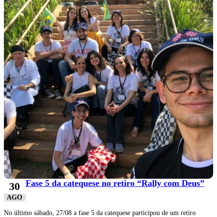
Fase 5 da catequese no retiro “Rally com Deus”
30
AGO
No último sábado, 27/08 a fase 5 da catequese participou de um retiro