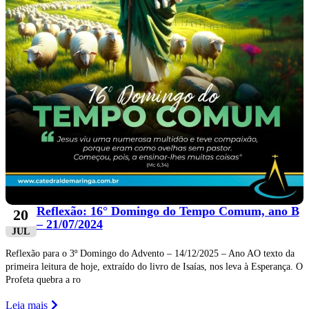
Reflexão: 16° Domingo do Tempo Comum, ano B
20
– 21/07/2024
JUL
Reflexão para o 3º Domingo do Advento – 14/12/2025 – Ano AO texto da
primeira leitura de hoje, extraído do livro de Isaías, nos leva à Esperança. O
Profeta quebra a ro
Leia mais