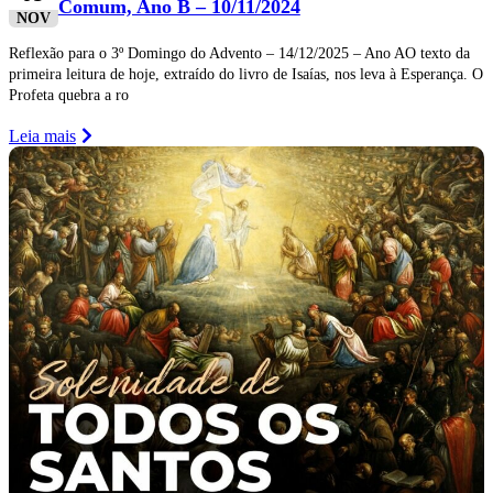
Comum, Ano B – 10/11/2024
NOV
Reflexão para o 3º Domingo do Advento – 14/12/2025 – Ano AO texto da
primeira leitura de hoje, extraído do livro de Isaías, nos leva à Esperança. O
Profeta quebra a ro
Leia mais