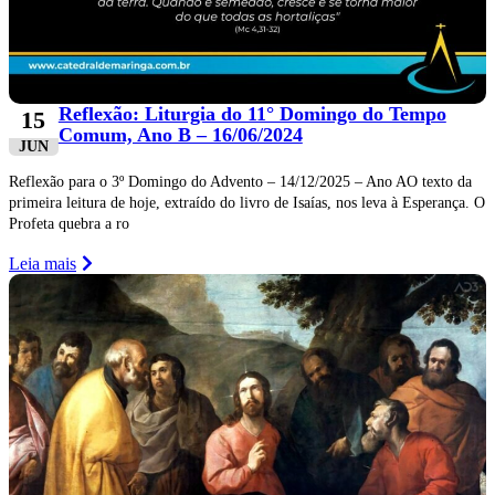
Reflexão: Liturgia do 11° Domingo do Tempo
15
Comum, Ano B – 16/06/2024
JUN
Reflexão para o 3º Domingo do Advento – 14/12/2025 – Ano AO texto da
primeira leitura de hoje, extraído do livro de Isaías, nos leva à Esperança. O
Profeta quebra a ro
Leia mais